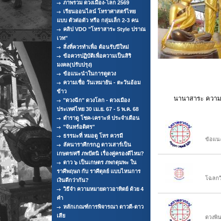
ภาพรวม ดวงเมือง-โลก 2569
เรียนออนไลน์ โหราศาสตร์ไทย
แบบ ตัวต่อตัว หรือ กลุ่มเล็ก 2-3 คน
คลิป VDO "โหราสาระ Style ปราณ
เวท"
สิ่งที่ควรทำเพื่อ ต้อนรับปีใหม่
ข้อควรปฏิบัติเพื่อความเป็นสิริ
มงคล(ปรับปรุง)
ข้อแนะนำในการดูดวง
ความเชื่อ วันเหมายัน - ตะวันอ้อม
ข้าว
นานาสาระ ความรู้
"ดวงฉีก" ดวงโลก - ดวงเมือง
ประเทศไทย 30 เม.ย. 67 - 5 พ.ค. 68
ตำราดู โชค-เคราะห์ ประจำเดือน
ข้อแน
"จันทร์อดิศร"
ธรรมะที่ หมอดู โหร ควรมี
ข้อแน
ลัคนาราศีกรกฎ ดาวเสาร์เป็น
เกษตร/ศรี ภพปัตนิ เรื่องคู่ครองดีไหม?
ดาว ๖ เป็นเกษตร ภพกดุมพะ ใน
โฉลกวิถ
ราศีพฤษภ กับ ราศีตุลย์ แบบไหนการ
โฉลกวิ
เงินดีกว่ากัน?
วิธีจำ ความหมายดาวอาทิตย์ ด้วย 4
คำ
ดวงพิน
หลักเกณฑ์การพิจารณา ดาวดี-ดาว
เสีย
ดวงพิน