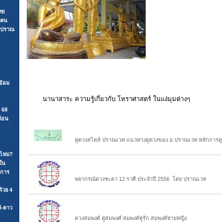
ทย
3 คน
e ปราณ
อ้อม
นานาสาระ ความรู้เกี่ยวกับ โหราศาสตร์ ในแง่มุมต่างๆ
 68
ดือน
ดูดวงสไตล์ ปราณเวท
ดูดวงสไตล์ ปราณเวท แนวทางดูดวงของ อ.ปราณเวท หลักการ
ดีไหม?
ใน
พยากรณ์ดวงชะตา 12 ราศี ประจำปี 2556
นการ
พยากรณ์ดวงชะตา 12 ราศี ประจำปี 2556 โดย ปราณเวท
้วย 4
ดวงสมพงศ์
ี-ดาว
ดวงสมพงศ์ คู่สมพงศ์ สมพงศ์คู่รัก สมพงศ์ชายหญิง