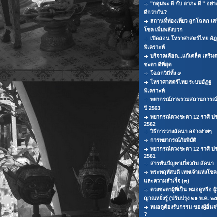
"กดุมพะ ดี กับ ลาภะ ดี " อย่
ดีกว่ากัน?
สถานที่ท่องเที่ยว ถูกโฉลก เส
โชค เพิ่มพลังบวก
เปิดสอน โหราศาสตร์ไทย อัฏ
พิเคราะห์
บริจาคเลือด...แก้เคล็ด เสริม
ชะตา ดีที่สุด
โฉลกวิถีทั้ง ๙
โหราศาสตร์ไทย ระบบอัฏฐ
พิเคราะห์
พยากรณ์ภาพรวมสถานการณ์ท
ปี 2563
พยากรณ์ดวงชะตา 12 ราศี ปร
2562
วิธีการวางลัคนา อย่างง่ายๆ
การพยากรณ์ภัยพิบัติ
พยากรณ์ดวงชะตา 12 ราศี ปร
2561
สารพันปัญหาเกี่ยวกับ ลัคนา
พระพฤหัสบดี เทพเจ้าแห่งโช
และความสำเร็จ (๓)
ดวงชะตาผู้ที่เป็น หมอดูหรือ ผู้
ญาณหยั่งรู้ (ปรับปรุง ๒๑ พ.ค. ๒
หมอดูต้องรับกรรม ของผู้อื่นจ
?