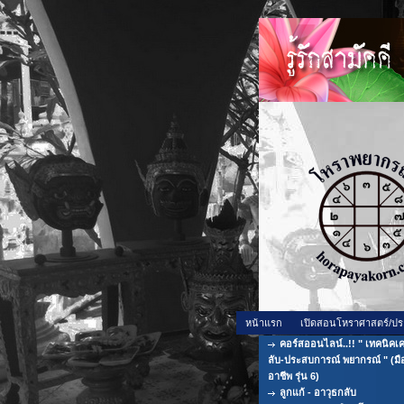
หน้าแรก
เปิดสอนโหราศาสตร์/ปร
คอร์สออนไลน์..!! " เทคนิคเค
ลับ-ประสบการณ์ พยากรณ์ " (มื
อาชีพ รุ่น 6)
ลูกแก้ - อาวุธกลับ