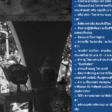
ภาพรวม ดวงเมือง-โลก 2569
เรียนออนไลน์ โหราศาสตร์ไ
แบบ ตัวต่อตัว หรือ กลุ่มเล็ก 2-
คลิป VDO "โหราสาระ Styl
เวท"
สิ่งที่ควรทำเพื่อ ต้อนรับปีใหม่
ข้อควรปฏิบัติเพื่อความเป็นสิริ
มงคล(ปรับปรุง)
ข้อแนะนำในการดูดวง
ความเชื่อ วันเหมายัน - ตะวัน
ข้าว
"ดวงฉีก" ดวงโลก - ดวงเมือง
ประเทศไทย 30 เม.ย. 67 - 5 พ.ค.
ตำราดู โชค-เคราะห์ ประจำเ
"จันทร์อดิศร"
ธรรมะที่ หมอดู โหร ควรมี
ลัคนาราศีกรกฎ ดาวเสาร์เป็น
เกษตร/ศรี ภพปัตนิ เรื่องคู่ครอง
ดาว ๖ เป็นเกษตร ภพกดุมพะ 
ราศีพฤษภ กับ ราศีตุลย์ แบบไห
เงินดีกว่ากัน?
วิธีจำ ความหมายดาวอาทิตย์ ด
คำ
หลักเกณฑ์การพิจารณา ดาวด
เสีย