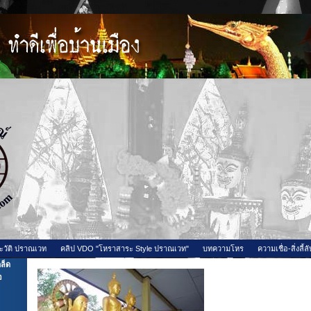
ะวัติ ปราณเวท
คลิป VDO "โหราสาระ Style ปราณเวท"
บทความโหร
ความเชื่อ-สิ่งลี้ลั
ล็ด
อ