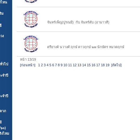
างไหน
จันทร์เพ็ญ กับ จันทร์ดับ
ริม
จันทร์เพ็ญ(ปูรณมี) กับ จันทร์ดับ (อามาวสี)
ฐ
ดวง
ตรียางค์ นวางศ์ ฤกษ์
ตรียางค์ นวางศ์ ฤกษ์ ดาวฤกษ์ ๒๗ นักษัตร หมวดฤกษ์
หน้า 13/19
ั่วไป
[ก่อนหน้า]
1
2
3
4
5
6
7
8
9
10
11
12
13
14
15
16
17
18
19
[ถัดไป]
ะจำปี
ะจำปี
คลาภ
มี
๕๖๐)
ริงไหม