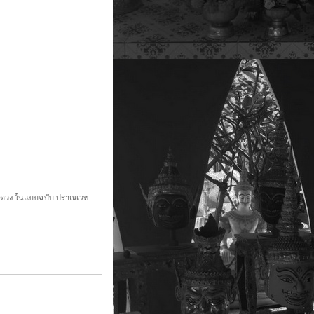
ดูดวง ในแบบฉบับ ปราณเวท