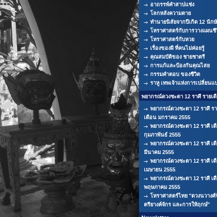
อาถรรพ์คำสาปแช่ง
โลกหลังความตาย
ทำนายนิสัยจากปีเกิด 12 นักษ
โหราศาสตร์กับการวางแผนชีว
โหราศาสตร์กับหวย
เรื่องของผี ที่คนไม่ค่อยรู้
คุณสมบัติของ ชายชาตรี
การแก้และป้องกันคุณไสย
กรรมคำตอบ ของชีวิต
ราหู เทพเจ้าแห่งการเปลี่ยนแ
พยากรณ์ดวงชะตา 12 ราศี รายเด
พยากรณ์ดวงชะตา 12 ราศี ร
เดือน มกราคม 2555
พยากรณ์ดวงชะตา 12 ราศี เด
กุมภาพันธ์ 2555
พยากรณ์ดวงชะตา 12 ราศี เด
มีนาคม 2555
พยากรณ์ดวงชะตา 12 ราศี เด
เมษายน 2555
พยากรณ์ดวงชะตา 12 ราศี เด
พฤษภาคม 2555
โหราศาสตร์ไทย "ดวงนวางศ์จ
ตรียางค์จักร และการให้ฤกษ์"