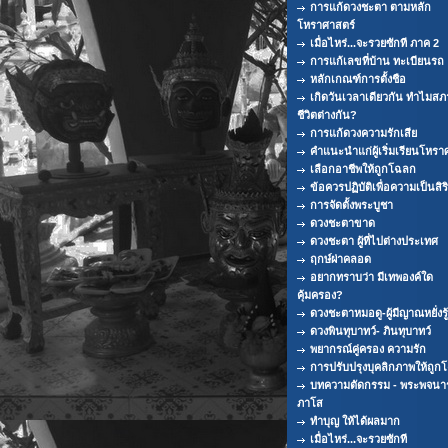
การแก้ดวงชะตา ตามหลัก
โหราศาสตร์
เมื่อไหร่...จะรวยซักที ภาค 2
การแก้เลขที่บ้าน ทะเบียนรถ
หลักเกณฑ์การตั้งชือ
เกิดวันเวลาเดียวกัน ทำไมส
ชีวิตต่างกัน?
การแก้ดวงความรักเสีย
คำแนะนำแก่ผู้เริ่มเรียนโหรา
เลือกอาชีพให้ถูกโฉลก
ข้อควรปฏิบัติเพื่อความเป็นสิ
การจัดตั้งพระบูชา
ดวงชะตาขาด
ดวงชะตา ผู้ที่ไปต่างประเทศ
ฤกษ์ผ่าคลอด
อยากทราบว่า มีเทพองค์ใด
คุ้มครอง?
ดวงชะตาหมอดู-ผู้มีญาณหยั่งรู้
ดวงพินทุบาทว์- ภินทุบาทว์
พยากรณ์คู่ครอง ความรัก
การปรับปรุงบุคลิกภาพให้ถูก
บทความตัดกรรม - พระพจนา
ภาโส
ทำบุญ ให้ได้ผลมาก
เมื่อไหร่...จะรวยซักที