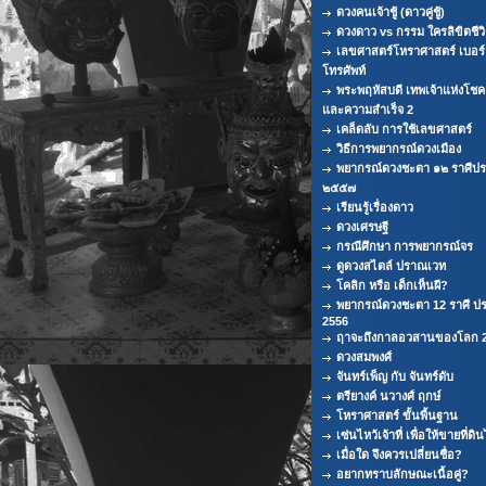
ดวงคนเจ้าชู้ (ดาวคู่ชู้)
ดวงดาว vs กรรม ใครลิขิตชีว
เลขศาสตร์โหราศาสตร์ เบอร์
โทรศัพท์
พระพฤหัสบดี เทพเจ้าแห่งโช
และความสำเร็จ 2
เคล็ดลับ การใช้เลขศาสตร์
วิธีการพยากรณ์ดวงเมือง
พยากรณ์ดวงชะตา ๑๒ ราศีปร
๒๕๕๗
เรียนรู้เรื่องดาว
ดวงเศรษฐี
กรณีศึกษา การพยากรณ์จร
ดูดวงสไตล์ ปราณเวท
โคลิก หรือ เด็กเห็นผี?
พยากรณ์ดวงชะตา 12 ราศี ปร
2556
ฤาจะถึงกาลอวสานของโลก 
ดวงสมพงศ์
จันทร์เพ็ญ กับ จันทร์ดับ
ตรียางค์ นวางศ์ ฤกษ์
โหราศาสตร์ ขั้นพื้นฐาน
เซ่นไหว้เจ้าที่ เพื่อให้ขายที่ดิน
เมื่อใด จึงควรเปลี่ยนชื่อ?
อยากทราบลักษณะเนื้อคู่?