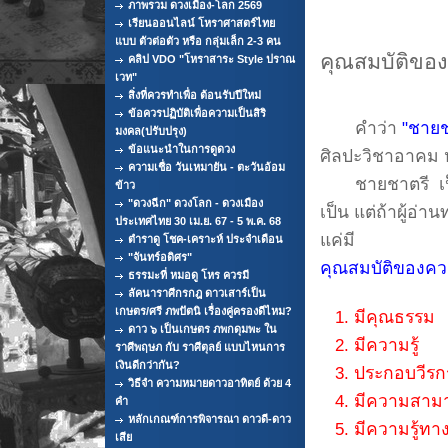
ภาพรวม ดวงเมือง-โลก 2569
เรียนออนไลน์ โหราศาสตร์ไทย
แบบ ตัวต่อตัว หรือ กลุ่มเล็ก 2-3 คน
คุณสมบัติข
คลิป VDO "โหราสาระ Style ปราณ
เวท"
สิ่งที่ควรทำเพื่อ ต้อนรับปีใหม่
ข้อควรปฏิบัติเพื่อความเป็นสิริ
คำว่า
"ชายช
มงคล(ปรับปรุง)
ข้อแนะนำในการดูดวง
ศิลปะวิชาอาคม หร
ความเชื่อ วันเหมายัน - ตะวันอ้อม
ชายชาตรี เป็นสิ
ข้าว
"ดวงฉีก" ดวงโลก - ดวงเมือง
เป็น แต่ถ้าผู้อ่
ประเทศไทย 30 เม.ย. 67 - 5 พ.ค. 68
แค่มี
ตำราดู โชค-เคราะห์ ประจำเดือน
"จันทร์อดิศร"
คุณสมบัติของควา
ธรรมะที่ หมอดู โหร ควรมี
ลัคนาราศีกรกฎ ดาวเสาร์เป็น
เกษตร/ศรี ภพปัตนิ เรื่องคู่ครองดีไหม?
1. มีคุณธรรม
ดาว ๖ เป็นเกษตร ภพกดุมพะ ใน
2. มีความรู้
ราศีพฤษภ กับ ราศีตุลย์ แบบไหนการ
เงินดีกว่ากัน?
3. ประกอบวีร
วิธีจำ ความหมายดาวอาทิตย์ ด้วย 4
4. มีความสามาร
คำ
หลักเกณฑ์การพิจารณา ดาวดี-ดาว
5. มีความรู้ท
เสีย