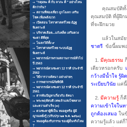
"กดุมพะ ดี กับ ลาภะ ดี " อย่างไหน
ดีกว่ากัน?
คุณสมบัติทั้ง 
สถานที่ท่องเที่ยว ถูกโฉลก เสริม
คุณสมบัติ ที่ผู
โชค เพิ่มพลังบวก
เปิดสอน โหราศาสตร์ไทย อัฏฐ
ที่จะฝึกมวย
พิเคราะห์
บริจาคเลือด...แก้เคล็ด เสริมดวง
แล้วในสมัยปัจ
ชะตา ดีที่สุด
โฉลกวิถีทั้ง ๙
ชาตรี
ข้อนี้ผม
โหราศาสตร์ไทย ระบบอัฏฐ
พิเคราะห์
พยากรณ์ภาพรวมสถานการณ์ทั่วไป
1.
มีคุณธรรม
ก
ปี 2563
เดียวหรอกครับ
พยากรณ์ดวงชะตา 12 ราศี ประจำปี
2562
กว้างมีน้ำใจ รู้ผ
วิธีการวางลัคนา อย่างง่ายๆ
การพยากรณ์ภัยพิบัติ
ระเบียบวินัย
แค่น
พยากรณ์ดวงชะตา 12 ราศี ประจำปี
2561
สารพันปัญหาเกี่ยวกับ ลัคนา
2.
มีความรู้
ก็ค
พระพฤหัสบดี เทพเจ้าแห่งโชคลาภ
ความเข้าใจในทาง
และความสำเร็จ (๓)
ดวงชะตาผู้ที่เป็น หมอดูหรือ ผู้มี
ถูกต้องเสมอ
ในข้
ญาณหยั่งรู้ (ปรับปรุง ๒๑ พ.ค. ๒๕๖๐)
ความรู้แล้ว แต่ก
หมอดูต้องรับกรรม ของผู้อื่นจริงไหม
?