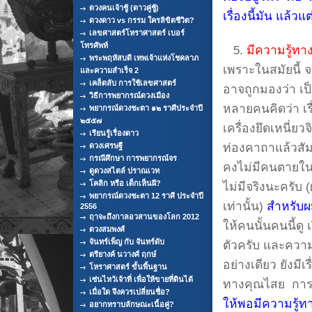
ดวงคนเจ้าชู้ (ดาวคู่ชู้)
เรื่องนี้มัน แล้
ดวงดาว vs กรรม ใครลิขิตชีวิต?
เลขศาสตร์โหราศาสตร์ เบอร์
โทรศัพท์
5.
มีความรู้ท
พระพฤหัสบดี เทพเจ้าแห่งโชคลาภ
เพราะในสมัยนี้ 
และความสำเร็จ 2
เคล็ดลับ การใช้เลขศาสตร์
อาจถูกมองว่า เป
วิธีการพยากรณ์ดวงเมือง
หลายคนคิดว่า เร
พยากรณ์ดวงชะตา ๑๒ ราศีประจำปี
๒๕๕๗
เครื่องยึดเหนี่ย
เรียนรู้เรื่องดาว
ท่องคาถาแล้วสัม
ดวงเศรษฐี
กรณีศึกษา การพยากรณ์จร
คงไม่มีคนตายใน
ดูดวงสไตล์ ปราณเวท
โคลิก หรือ เด็กเห็นผี?
ไม่มีจริงนะครับ
พยากรณ์ดวงชะตา 12 ราศี ประจำปี
เท่านั้น)
สำหรับผม
2556
ฤาจะถึงกาลอวสานของโลก 2012
ให้คนนั้นคนนี้ดู
ดวงสมพงศ์
จันทร์เพ็ญ กับ จันทร์ดับ
ตัวครับ และความร
ตรียางค์ นวางศ์ ฤกษ์
อย่างเดียว ยังม
โหราศาสตร์ ขั้นพื้นฐาน
เซ่นไหว้เจ้าที่ เพื่อให้ขายที่ดินได้
ทางคุณไสย การแ
เมื่อใด จึงควรเปลี่ยนชื่อ?
ให้พอมีความรู้ทา
อยากทราบลักษณะเนื้อคู่?