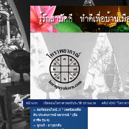
หน้าแรก
เปิดสอนโหราศาสตร์/ประวัติ ปราณเวท
คลิป VDO "โหราสา
คอร์สออนไลน์..!! " เทคนิคเคล็ด
คุณสมบัติของชายช
ลับ-ประสบการณ์ พยากรณ์ " (มือ
อาชีพ รุ่น 6)
ลูกแก้ - อาวุธกลับ