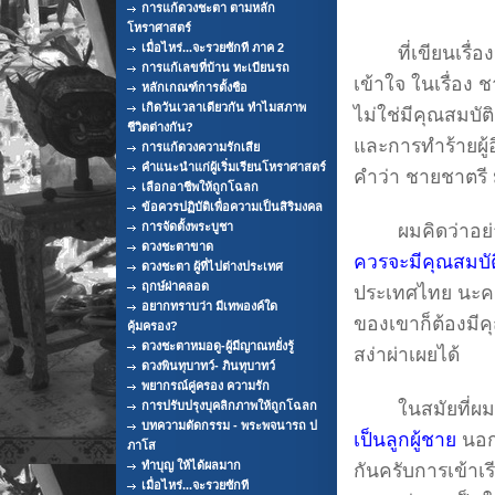
การแก้ดวงชะตา ตามหลัก
โหราศาสตร์
เมื่อไหร่...จะรวยซักที ภาค 2
ที่เขียนเรื่องน
การแก้เลขที่บ้าน ทะเบียนรถ
เข้าใจ ในเรื่อง
หลักเกณฑ์การตั้งชือ
เกิดวันเวลาเดียวกัน ทำไมสภาพ
ไม่ใช่มีคุณสมบัต
ชีวิตต่างกัน?
และการทำร้ายผู้อ
การแก้ดวงความรักเสีย
คำแนะนำแก่ผู้เริ่มเรียนโหราศาสตร์
คำว่า ชายชาตรี
เลือกอาชีพให้ถูกโฉลก
ข้อควรปฏิบัติเพื่อความเป็นสิริมงคล
การจัดตั้งพระบูชา
ผมคิดว่าอย่างน
ดวงชะตาขาด
ควรจะมีคุณสมบัต
ดวงชะตา ผู้ที่ไปต่างประเทศ
ฤกษ์ผ่าคลอด
ประเทศไทย นะครั
อยากทราบว่า มีเทพองค์ใด
ของเขาก็ต้องมีคุณ
คุ้มครอง?
ดวงชะตาหมอดู-ผู้มีญาณหยั่งรู้
สง่าผ่าเผยได้
ดวงพินทุบาทว์- ภินทุบาทว์
พยากรณ์คู่ครอง ความรัก
ในสมัยที่ผมเป็
การปรับปรุงบุคลิกภาพให้ถูกโฉลก
บทความตัดกรรม - พระพจนารถ ป
เป็นลูกผู้ชาย
นอก
ภาโส
ทำบุญ ให้ได้ผลมาก
กันครับการเข้าเ
เมื่อไหร่...จะรวยซักที