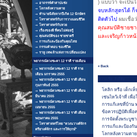
) แบบว่า จะเป็น
อาถรรพ์คำสาปแช่ง
โลกหลังความตาย
จบหลักสูตรได้ ก็
ทำนายนิสัยจากปีเกิด 12 นักษัตร
ติดตัวไป
ผมเชื่อว
โหราศาสตร์กับการวางแผนชีวิต
โหราศาสตร์กับหวย
คุณสมบัติชายชาต
เรื่องของผี ที่คนไม่ค่อยรู้
และเจริญก้าวหน้
คุณสมบัติของ ชายชาตรี
การแก้และป้องกันคุณไสย
กรรมคำตอบ ของชีวิต
ราหู เทพเจ้าแห่งการเปลี่ยนแปลง
พยากรณ์ดวงชะตา 12 ราศี รายเดือน
« Back
พยากรณ์ดวงชะตา 12 ราศี ราย
เดือน มกราคม 2555
ความเชื่อ- สิ่งลี้ลับ
พยากรณ์ดวงชะตา 12 ราศี เดือน
กุมภาพันธ์ 2555
โคลิก หรือ เด็กเห็
พยากรณ์ดวงชะตา 12 ราศี เดือน
มีนาคม 2555
เซ่นไหว้เจ้าที่ เพื่
พยากรณ์ดวงชะตา 12 ราศี เดือน
การแก้เลขที่บ้าน
เมษายน 2555
ข้อควรปฏิบัติเพื่
พยากรณ์ดวงชะตา 12 ราศี เดือน
พฤษภาคม 2555
การจัดตั้งพระบูชา
โหราศาสตร์ไทย "ดวงนวางศ์จักร
การแก้และป้องกั
ตรียางค์จักร และการให้ฤกษ์"
โลกหลังความตาย