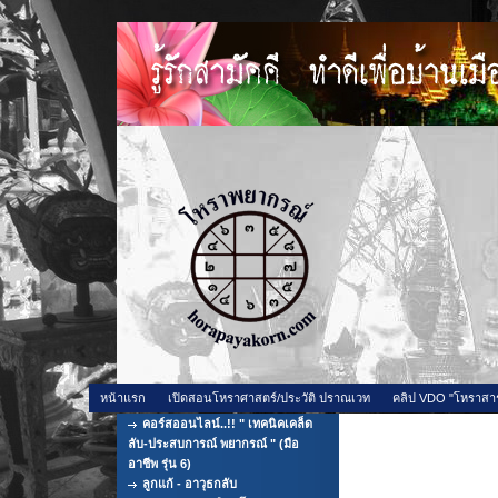
หน้าแรก
เปิดสอนโหราศาสตร์/ประวัติ ปราณเวท
คลิป VDO "โหราสา
คอร์สออนไลน์..!! " เทคนิคเคล็ด
การแก้ดวงความรักเ
ลับ-ประสบการณ์ พยากรณ์ " (มือ
อาชีพ รุ่น 6)
ลูกแก้ - อาวุธกลับ