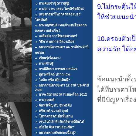
ดวงคนเจ้าชู้ (ดาวคู่ชู้)
9.ไม่กระตุ้นใ
ดวงดาว vs กรรม ใครลิขิตชีวิต?
เลขศาสตร์โหราศาสตร์ เบอร์
ให้ช่วยแนะน
โทรศัพท์
พระพฤหัสบดี เทพเจ้าแห่งโชคลาภ
และความสำเร็จ 2
เคล็ดลับ การใช้เลขศาสตร์
10.ครองตัวเป
วิธีการพยากรณ์ดวงเมือง
พยากรณ์ดวงชะตา ๑๒ ราศีประจำปี
ความรัก ได้อย
๒๕๕๗
เรียนรู้เรื่องดาว
ดวงเศรษฐี
กรณีศึกษา การพยากรณ์จร
ดูดวงสไตล์ ปราณเวท
ข้อแนะนำทั้งห
โคลิก หรือ เด็กเห็นผี?
พยากรณ์ดวงชะตา 12 ราศี ประจำปี
ได้ที่บรรดาโ
2556
ฤาจะถึงกาลอวสานของโลก 2012
ที่มีปัญหาเรื
ดวงสมพงศ์
จันทร์เพ็ญ กับ จันทร์ดับ
ตรียางค์ นวางศ์ ฤกษ์
โหราศาสตร์ ขั้นพื้นฐาน
เซ่นไหว้เจ้าที่ เพื่อให้ขายที่ดินได้
เมื่อใด จึงควรเปลี่ยนชื่อ?
อยากทราบลักษณะเนื้อคู่?