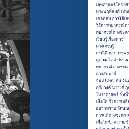
เลขศาสตร์โหราศาส
พระพฤหัสบดี เทพ
เคล็ดลับ การใช้เ
วิธีการพยากรณ์ดว
พยากรณ์ดวงชะตา
เรียนรู้เรื่องดาว
ดวงเศรษฐี
กรณีศึกษา การพ
ดูดวงสไตล์ ปราณ
พยากรณ์ดวงชะตา 
ดวงสมพงศ์
จันทร์เพ็ญ กับ จัน
ตรียางค์ นวางศ์ ฤ
โหราศาสตร์ ขั้นพื
เมื่อใด จึงควรเปลี่
อยากทราบ ลักษณะเ
การแก้ดวงชะตา 
เมื่อไหร่...จะรวยซ