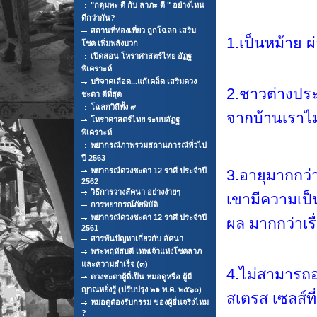
"กดุมพะ ดี กับ ลาภะ ดี " อย่างไหน
ดีกว่ากัน?
สถานที่ท่องเที่ยว ถูกโฉลก เสริม
1.เป็นหม้าย 
โชค เพิ่มพลังบวก
เปิดสอน โหราศาสตร์ไทย อัฏฐ
พิเคราะห์
บริจาคเลือด...แก้เคล็ด เสริมดวง
2.ชาวต่างประเ
ชะตา ดีที่สุด
โฉลกวิถีทั้ง ๙
จากบ้านเราไม
โหราศาสตร์ไทย ระบบอัฏฐ
พิเคราะห์
พยากรณ์ภาพรวมสถานการณ์ทั่วไป
ปี 2563
พยากรณ์ดวงชะตา 12 ราศี ประจำปี
3.อายุมากกว่าห
2562
วิธีการวางลัคนา อย่างง่ายๆ
เขามีความเป็น
การพยากรณ์ภัยพิบัติ
พยากรณ์ดวงชะตา 12 ราศี ประจำปี
ผล มากกว่าเรื
2561
สารพันปัญหาเกี่ยวกับ ลัคนา
พระพฤหัสบดี เทพเจ้าแห่งโชคลาภ
และความสำเร็จ (๓)
4.ไม่สามารถอย
ดวงชะตาผู้ที่เป็น หมอดูหรือ ผู้มี
ญาณหยั่งรู้ (ปรับปรุง ๒๑ พ.ค. ๒๕๖๐)
สเตรส เซลส์ที
หมอดูต้องรับกรรม ของผู้อื่นจริงไหม
?