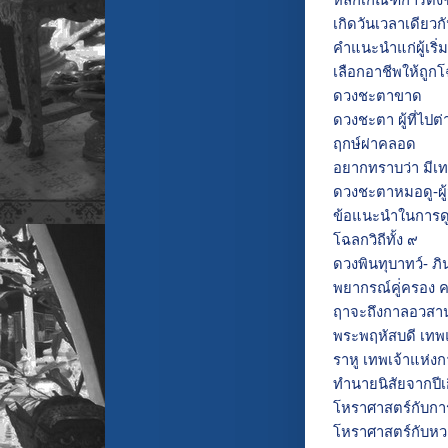
หลักเกณฑ์การตั้ง
เกิดวันเวลาเดียว
คำแนะนำแก่ผู้เริ
เลือกอาชีพให้ถูก
ดวงชะตาขาด
ดวงชะตา ผู้ที่ไปต
ฤกษ์ผ่าคลอด
อยากทราบว่า มีเท
ดวงชะตาหมอดู-ผู้ม
ข้อแนะนำในการด
โฉลกวิถีทั้ง ๙
ดวงพินทุบาทว์- ภิ
พยากรณ์คู่่ครอง 
ฤาจะถึงกาลอวสา
พระพฤหัสบดี เท
ราหู เทพเจ้าแห่ง
ทำนายนิสัยจากปีเ
โหราศาสตร์กับกา
โหราศาสตร์กับห