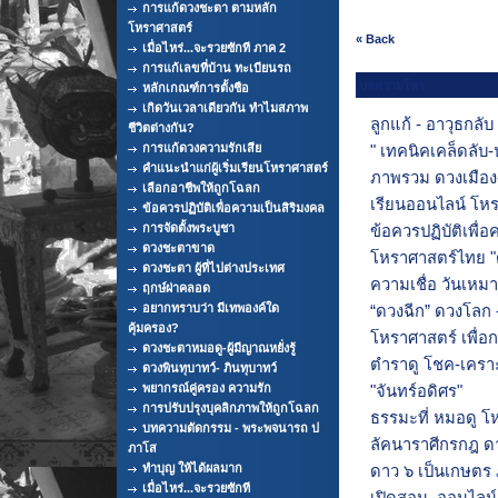
การแก้ดวงชะตา ตามหลัก
โหราศาสตร์
« Back
เมื่อไหร่...จะรวยซักที ภาค 2
การแก้เลขที่บ้าน ทะเบียนรถ
บทความโหร
หลักเกณฑ์การตั้งชือ
เกิดวันเวลาเดียวกัน ทำไมสภาพ
ลูกแก้ - อาวุธกลับ
ชีวิตต่างกัน?
การแก้ดวงความรักเสีย
" เทคนิคเคล็ดลับ-
คำแนะนำแก่ผู้เริ่มเรียนโหราศาสตร์
ภาพรวม ดวงเมือง
เลือกอาชีพให้ถูกโฉลก
เรียนออนไลน์ โหร
ข้อควรปฏิบัติเพื่อความเป็นสิริมงคล
การจัดตั้งพระบูชา
ข้อควรปฏิบัติเพื่อ
ดวงชะตาขาด
โหราศาสตร์ไทย "ด
ดวงชะตา ผู้ที่ไปต่างประเทศ
ความเชื่อ วันเหมา
ฤกษ์ผ่าคลอด
อยากทราบว่า มีเทพองค์ใด
“ดวงฉีก” ดวงโลก 
คุ้มครอง?
โหราศาสตร์ เพื่อกา
ดวงชะตาหมอดู-ผู้มีญาณหยั่งรู้
ตำราดู โชค-เครา
ดวงพินทุบาทว์- ภินทุบาทว์
พยากรณ์คู่ครอง ความรัก
"จันทร์อดิศร"
การปรับปรุงบุคลิกภาพให้ถูกโฉลก
ธรรมะที่ หมอดู โ
บทความตัดกรรม - พระพจนารถ ป
ลัคนาราศีกรกฎ ดาว
ภาโส
ทำบุญ ให้ได้ผลมาก
ดาว ๖ เป็นเกษตร 
เมื่อไหร่...จะรวยซักที