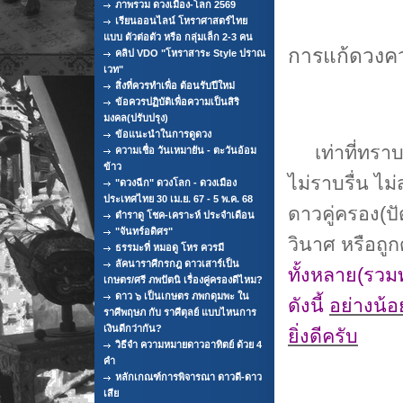
ภาพรวม ดวงเมือง-โลก 2569
เรียนออนไลน์ โหราศาสตร์ไทย
แบบ ตัวต่อตัว หรือ กลุ่มเล็ก 2-3 คน
การแก้ดวงค
คลิป VDO "โหราสาระ Style ปราณ
เวท"
สิ่งที่ควรทำเพื่อ ต้อนรับปีใหม่
ข้อควรปฏิบัติเพื่อความเป็นสิริ
มงคล(ปรับปรุง)
ข้อแนะนำในการดูดวง
เท่าที่ทราบม
ความเชื่อ วันเหมายัน - ตะวันอ้อม
ข้าว
ไม่ราบรื่น ไม่
"ดวงฉีก" ดวงโลก - ดวงเมือง
ประเทศไทย 30 เม.ย. 67 - 5 พ.ค. 68
ดาวคู่ครอง(ปั
ตำราดู โชค-เคราะห์ ประจำเดือน
"จันทร์อดิศร"
วินาศ หรือถู
ธรรมะที่ หมอดู โหร ควรมี
ลัคนาราศีกรกฎ ดาวเสาร์เป็น
ทั้งหลาย(รวมท
เกษตร/ศรี ภพปัตนิ เรื่องคู่ครองดีไหม?
ดาว ๖ เป็นเกษตร ภพกดุมพะ ใน
ดังนี้
อย่างน้อ
ราศีพฤษภ กับ ราศีตุลย์ แบบไหนการ
เงินดีกว่ากัน?
ยิ่งดีครับ
วิธีจำ ความหมายดาวอาทิตย์ ด้วย 4
คำ
หลักเกณฑ์การพิจารณา ดาวดี-ดาว
เสีย