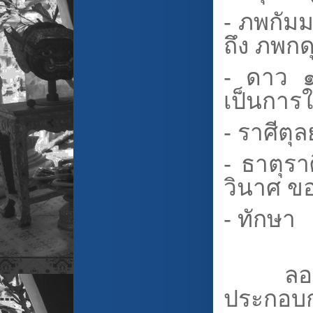
- ภพกัมม
ถึง ภพก
- ดาว ๑
เป็นการใ
- ราศีตุ
- ธาตุรา
วินาศ ข
- ทักษา
ลองนำข
ประกอ