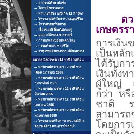
อาถรรพ์คำสาปแช่ง
โลกหลังความตาย
ทำนายนิสัยจากปีเกิด 12 นักษัตร
ดว
โหราศาสตร์กับการวางแผนชีวิต
โหราศาสตร์กับหวย
เกษตรราศ
เรื่องของผี ที่คนไม่ค่อยรู้
คุณสมบัติของ ชายชาตรี
การเงิน
การแก้และป้องกันคุณไสย
กรรมคำตอบ ของชีวิต
เป็นหลัก
ราหู เทพเจ้าแห่งการเปลี่ยนแปลง
พยากรณ์ดวงชะตา 12 ราศี รายเดือน
ได้รับกา
พยากรณ์ดวงชะตา 12 ราศี ราย
เงินทั้ง
เดือน มกราคม 2555
พยากรณ์ดวงชะตา 12 ราศี เดือน
ผู้ใหญ่ ญ
กุมภาพันธ์ 2555
พยากรณ์ดวงชะตา 12 ราศี เดือน
กว่า หร
มีนาคม 2555
พยากรณ์ดวงชะตา 12 ราศี เดือน
ชาติ ร
เมษายน 2555
พยากรณ์ดวงชะตา 12 ราศี เดือน
สามารถ
พฤษภาคม 2555
โดยการเง
โหราศาสตร์ไทย "ดวงนวางศ์จักร
ตรียางค์จักร และการให้ฤกษ์"