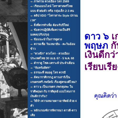
ภาพรวม ดวงเมือง-โลก 2569
เรียนออนไลน์ โหราศาสตร์ไทย
แบบ ตัวต่อตัว หรือ กลุ่มเล็ก 2-3 คน
คลิป VDO "โหราสาระ Style ปราณ
เวท"
สิ่งที่ควรทำเพื่อ ต้อนรับปีใหม่
ข้อควรปฏิบัติเพื่อความเป็นสิริ
ดาว ๖
เ
มงคล(ปรับปรุง)
ข้อแนะนำในการดูดวง
พฤษภ
ก
ความเชื่อ วันเหมายัน - ตะวันอ้อม
ข้าว
เงินดี
"ดวงฉีก" ดวงโลก - ดวงเมือง
ประเทศไทย 30 เม.ย. 67 - 5 พ.ค. 68
ตำราดู โชค-เคราะห์ ประจำเดือน
เรียบเร
"จันทร์อดิศร"
ธรรมะที่ หมอดู โหร ควรมี
ลัคนาราศีกรกฎ ดาวเสาร์เป็น
เกษตร/ศรี ภพปัตนิ เรื่องคู่ครองดีไหม?
ดาว ๖ เป็นเกษตร ภพกดุมพะ ใน
ราศีพฤษภ กับ ราศีตุลย์ แบบไหนการ
เงินดีกว่ากัน?
วิธีจำ ความหมายดาวอาทิตย์ ด้วย 4
คำ
หลักเกณฑ์การพิจารณา ดาวดี-ดาว
เสีย