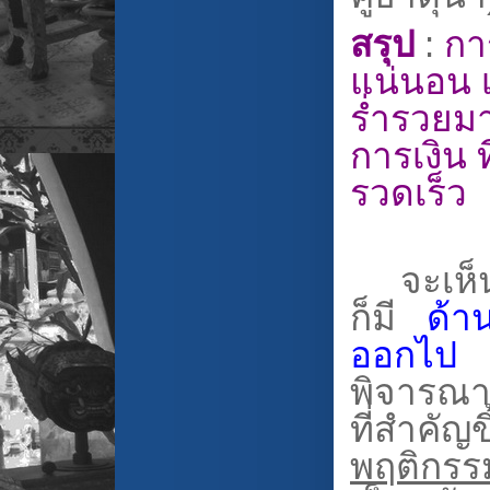
สรุป
:
กา
แน่นอน เ
ร่ำรวยม
การเงิน ท
รวดเร็ว
จะเห็นได
ก็มี
ด้า
ออกไป
พิจารณา 
ที่สำคัญข
พฤติกรร