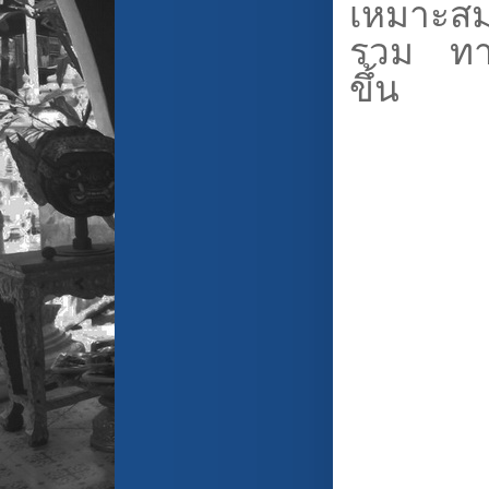
เหมาะสม
รวม ทา
ขึ้น
5 