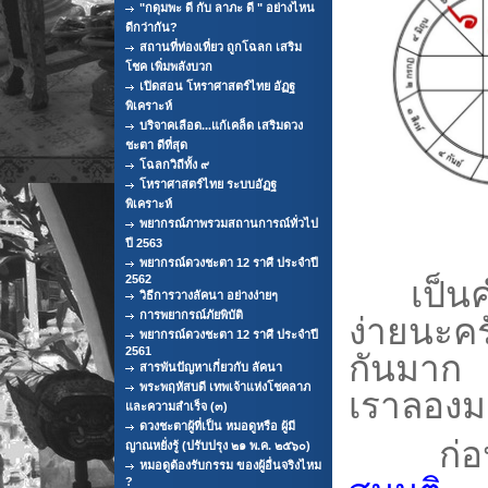
"กดุมพะ ดี กับ ลาภะ ดี " อย่างไหน
ดีกว่ากัน?
สถานที่ท่องเที่ยว ถูกโฉลก เสริม
โชค เพิ่มพลังบวก
เปิดสอน โหราศาสตร์ไทย อัฏฐ
พิเคราะห์
บริจาคเลือด...แก้เคล็ด เสริมดวง
ชะตา ดีที่สุด
โฉลกวิถีทั้ง ๙
โหราศาสตร์ไทย ระบบอัฏฐ
พิเคราะห์
พยากรณ์ภาพรวมสถานการณ์ทั่วไป
ปี 2563
พยากรณ์ดวงชะตา 12 ราศี ประจำปี
2562
เป็น
วิธีการวางลัคนา อย่างง่ายๆ
การพยากรณ์ภัยพิบัติ
ง่ายนะครั
พยากรณ์ดวงชะตา 12 ราศี ประจำปี
2561
กันมาก 
สารพันปัญหาเกี่ยวกับ ลัคนา
พระพฤหัสบดี เทพเจ้าแห่งโชคลาภ
เราลองม
และความสำเร็จ (๓)
ดวงชะตาผู้ที่เป็น หมอดูหรือ ผู้มี
ก่อนอื่
ญาณหยั่งรู้ (ปรับปรุง ๒๑ พ.ค. ๒๕๖๐)
หมอดูต้องรับกรรม ของผู้อื่นจริงไหม
?