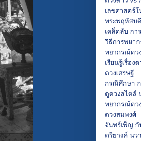
ดวงดาว vs ก
เลขศาสตร์โห
พระพฤหัสบด
เคล็ดลับ กา
วิธีการพยาก
พยากรณ์ดวง
เรียนรู้เรื่อง
ดวงเศรษฐี
กรณีศึกษา 
ดูดวงสไตล์
พยากรณ์ดวง
ดวงสมพงศ์
จันทร์เพ็ญ กั
ตรียางค์ นวา