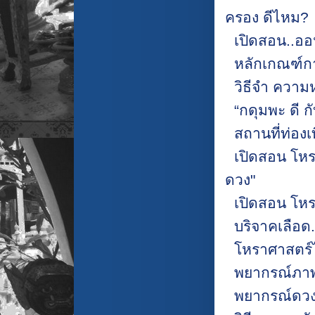
ครอง ดีไหม?
เปิดสอน..อ
หลักเกณฑ์ก
วิธีจำ ความ
“กดุมพะ ดี ก
สถานที่ท่องเ
เปิดสอน โหร
ดวง"
เปิดสอน โหร
บริจาคเลือด.
โหราศาสตร์ไ
พยากรณ์ภาพ
พยากรณ์ดวง