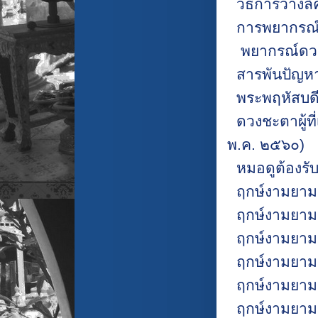
วิธีการวางลั
การพยากรณ์ภ
พยากรณ์ดวง
สารพันปัญหา
พระพฤหัสบด
ดวงชะตาผู้ที่
พ.ค. ๒๕๖๐)
หมอดูต้องรับ
ฤกษ์งามยามด
ฤกษ์งามยามด
ฤกษ์งามยามด
ฤกษ์งามยามด
ฤกษ์งามยามด
ฤกษ์งามยามด