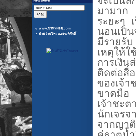
จะเป็นลั
Newsletter
มามาก (
ระยะๆ
เ
นอน
เป็น
www.บ้านหมอดู.com
บ้านว่านไทย อ.ณรงค์ศักดิ์
มีรายรับ
เหตุให้ใ
การเงิน
ติดต่อสื
ของเจ้าชะ
ขาดมือ
เจ้าชะตา
นักเจรจ
จากญาติๆ
คู่ธาตุน้ำ