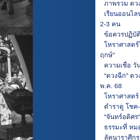
ภาพรวม ดวง
เรียนออนไลน
2-3 คน
ข้อควรปฏิบัต
โหราศาสตร์ไ
ฤกษ์"
ความเชื่อ วั
“ดวงฉีก” ดว
พ.ค. 68
โหราศาสตร์ เ
ตำราดู โชค-
"จันทร์อดิศร
ธรรมะที่ หม
ลัคนาราศีกรก