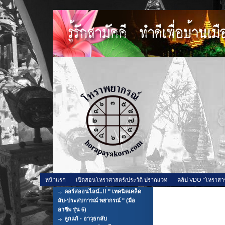
หน้าแรก
เปิดสอนโหราศาสตร์/ประวัติ ปราณเวท
คลิป VDO "โหราสา
คอร์สออนไลน์..!! " เทคนิคเคล็ด
ดาว ๖ เป็นเก
ลับ-ประสบการณ์ พยากรณ์ " (มือ
อาชีพ รุ่น 6)
ไหนการเงินดีก
ลูกแก้ - อาวุธกลับ