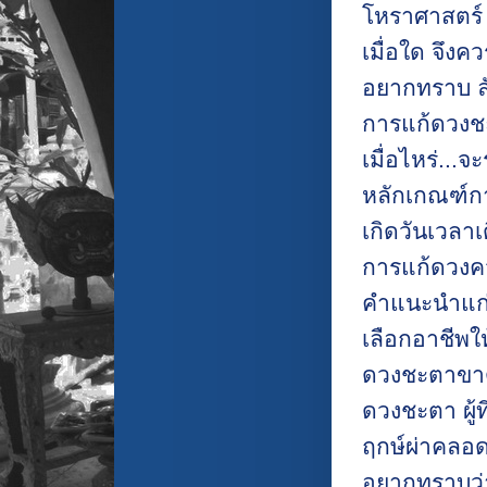
โหราศาสตร์ 
เมื่อใด จึงคว
อยากทราบ ลั
การแก้ดวงช
เมื่อไหร่...
หลักเกณฑ์กา
เกิดวันเวลา
การแก้ดวงคว
คำแนะนำแก่ผ
เลือกอาชีพใ
ดวงชะตาขา
ดวงชะตา ผู้ท
ฤกษ์ผ่าคลอ
อยากทราบว่า