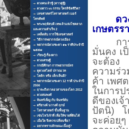
ดวงคนเจ้าชู้ (ดาวคู่ชู้)
ดวงดาว vs กรรม ใครลิขิตชีวิต?
เลขศาสตร์โหราศาสตร์ เบอร์
ดว
โทรศัพท์
พระพฤหัสบดี เทพเจ้าแห่งโชคลาภ
เกษตรรา
และความสำเร็จ 2
เคล็ดลับ การใช้เลขศาสตร์
การเงิ
วิธีการพยากรณ์ดวงเมือง
พยากรณ์ดวงชะตา ๑๒ ราศีประจำปี
มั่นคง เ
๒๕๕๗
เรียนรู้เรื่องดาว
จะต้อง ส
ดวงเศรษฐี
กรณีศึกษา การพยากรณ์จร
ความร่วมม
ดูดวงสไตล์ ปราณเวท
โคลิก หรือ เด็กเห็นผี?
ค้า เพศ
พยากรณ์ดวงชะตา 12 ราศี ประจำปี
2556
ในการปร
ฤาจะถึงกาลอวสานของโลก 2012
ดวงสมพงศ์
ดีของเ
จันทร์เพ็ญ กับ จันทร์ดับ
ตรียางค์ นวางศ์ ฤกษ์
ปัตนิ) 
โหราศาสตร์ ขั้นพื้นฐาน
เซ่นไหว้เจ้าที่ เพื่อให้ขายที่ดินได้
จะค่อยๆ 
เมื่อใด จึงควรเปลี่ยนชื่อ?
อยากทราบลักษณะเนื้อคู่?