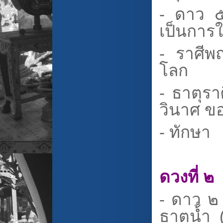
- ดาว ๕ 
เป็นการใ
- ราศีพ
โลก
- ธาตุร
วินาศ ข
- ทักษา
ดวงที่ ๒
- ดาว ๒ 
ธาตุน้ำ (