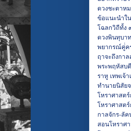
ดวงชะตาหมอดู
ข้อแนะนำใน
โฉลกวิถีทั้ง 
ดวงพินทุบาทว
พยากรณ์คู่่
ฤาจะถึงกา
พระพฤหัสบด
ราหู เทพเจ้
ทำนายนิสัยจ
โหราศาสตร์
โหราศาสตร์
กาลจักร-ลัค
สอนโหราศาสต