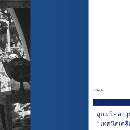
« Back
บทความโหร
ลูกแก้ - อาว
" เทคนิคเคล็