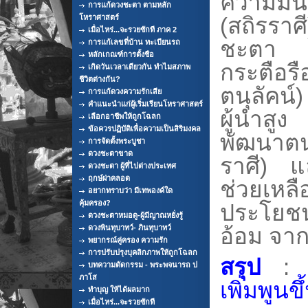
ความมั่น
การแก้ดวงชะตา ตามหลัก
โหราศาสตร์
(สถิรราศี
เมื่อไหร่...จะรวยซักที ภาค 2
ชะต
การแก้เลขที่บ้าน ทะเบียนรถ
หลักเกณฑ์การตั้งชือ
กระตือร
เกิดวันเวลาเดียวกัน ทำไมสภาพ
ชีวิตต่างกัน?
ตนุลัคน
การแก้ดวงความรักเสีย
คำแนะนำแก่ผู้เริ่มเรียนโหราศาสตร์
ผู้นำสูง
เลือกอาชีพให้ถูกโฉลก
ข้อควรปฏิบัติเพื่อความเป็นสิริมงคล
พัฒนาตน
การจัดตั้งพระบูชา
ดวงชะตาขาด
ราศี) แ
ดวงชะตา ผู้ที่ไปต่างประเทศ
ฤกษ์ผ่าคลอด
ช่วยเห
อยากทราบว่า มีเทพองค์ใด
คุ้มครอง?
ประโยชน
ดวงชะตาหมอดู-ผู้มีญาณหยั่งรู้
ดวงพินทุบาทว์- ภินทุบาทว์
อ้อม จาก
พยากรณ์คู่ครอง ความรัก
การปรับปรุงบุคลิกภาพให้ถูกโฉลก
สรุป
บทความตัดกรรม - พระพจนารถ ป
ภาโส
เพิ่มพูนขึ
ทำบุญ ให้ได้ผลมาก
เมื่อไหร่...จะรวยซักที