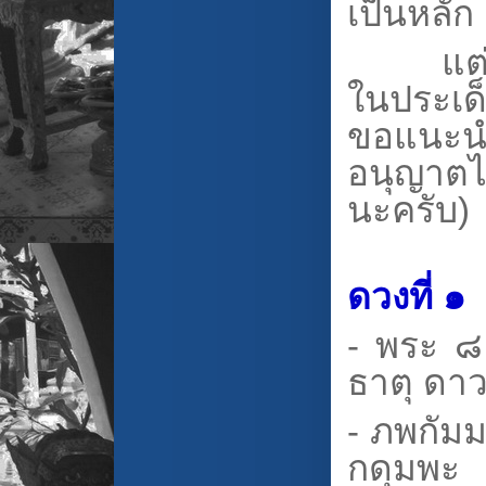
เป็นหลั
แต่ถ้าต
ในประเด
ขอแนะนำ
อนุญาตไม
นะครับ)
ดวงที่ ๑
- พระ ๘ 
ธาตุ ดาว
- ภพกัมม
กดุมพะ