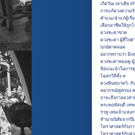
เกิดวันเวลาเดียว
การแก้ดวงความรั
คำแนะนำแก่ผู้เริ
เลือกอาชีพให้ถูก
ดวงชะตาขาด
ดวงชะตา ผู้ที่ไปต
ฤกษ์ผ่าคลอด
อยากทราบว่า มีเท
ดวงชะตาหมอดู-ผู้ม
ข้อแนะนำในการด
โฉลกวิถีทั้ง ๙
ดวงพินทุบาทว์- ภิ
พยากรณ์คู่่ครอง 
ฤาจะถึงกาลอวสา
พระพฤหัสบดี เท
ราหู เทพเจ้าแห่ง
ทำนายนิสัยจากปีเ
โหราศาสตร์กับกา
โหราศาสตร์กับห