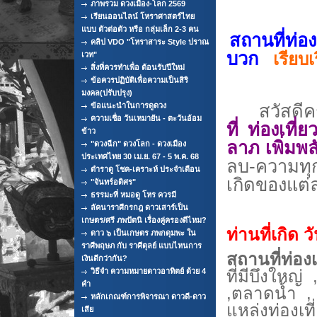
ภาพรวม ดวงเมือง-โลก 2569
เรียนออนไลน์ โหราศาสตร์ไทย
แบบ ตัวต่อตัว หรือ กลุ่มเล็ก 2-3 คน
สถานที่ท่อง
คลิป VDO "โหราสาระ Style ปราณ
บวก
เรียบ
เวท"
สิ่งที่ควรทำเพื่อ ต้อนรับปีใหม่
ข้อควรปฏิบัติเพื่อความเป็นสิริ
มงคล(ปรับปรุง)
ข้อแนะนำในการดูดวง
สวัสดีครั
ความเชื่อ วันเหมายัน - ตะวันอ้อม
ที่ ท่องเที
ข้าว
ลาภ
เพิ่มพ
"ดวงฉีก" ดวงโลก - ดวงเมือง
ประเทศไทย 30 เม.ย. 67 - 5 พ.ค. 68
ลบ-ความทุ
ตำราดู โชค-เคราะห์ ประจำเดือน
เกิดของแต่ล
"จันทร์อดิศร"
ธรรมะที่ หมอดู โหร ควรมี
ลัคนาราศีกรกฎ ดาวเสาร์เป็น
เกษตร/ศรี ภพปัตนิ เรื่องคู่ครองดีไหม?
ท่านที่เกิด ว
ดาว ๖ เป็นเกษตร ภพกดุมพะ ใน
ราศีพฤษภ กับ ราศีตุลย์ แบบไหนการ
สถานที่ท่องเ
เงินดีกว่ากัน?
วิธีจำ ความหมายดาวอาทิตย์ ด้วย 4
ที่มีบึงใหญ
คำ
,
ตลาดน้ำ , 
หลักเกณฑ์การพิจารณา ดาวดี-ดาว
แหล่งท่องเที
เสีย