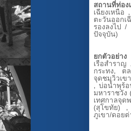
สถานที่ท่องเท
เฉียงเหนือ 
ตะวันออกเฉี
รองลงไป / ท
ปัจจุบัน)
ยกตัวอย่าง
เรือสำราญ , 
กระทง, ตลา
จุดชมวิวเขา
, บ่อน้ำพุร
มหาราชวัง (
เทศกาลจุด
(สุโขทัย) 
ภูเขา/ดอยต่