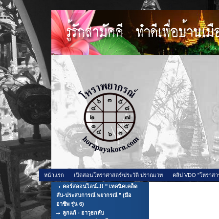
หน้าแรก
เปิดสอนโหราศาสตร์/ประวัติ ปราณเวท
คลิป VDO "โหราสา
คอร์สออนไลน์..!! " เทคนิคเคล็ด
สถานที่ท่องเที่ยว ถ
ลับ-ประสบการณ์ พยากรณ์ " (มือ
อาชีพ รุ่น 6)
ลูกแก้ - อาวุธกลับ