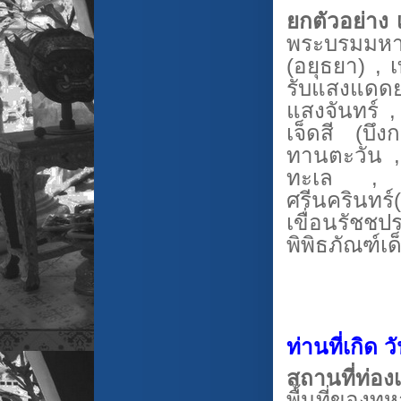
ยกตัวอย่าง 
พระบรมมหา
(อยุธยา)
,
เ
รับแสงแดดย
แสงจันทร์ 
เจ็ดสี (บึ
ทานตะวัน ,
ทะเล , 
ศรีนครินทร์(
เขื่อนรัชชป
พิพิธภัณฑ์เ
ท่านที่เกิด ว
สถานที่ท่องเ
พื้นที่ของ