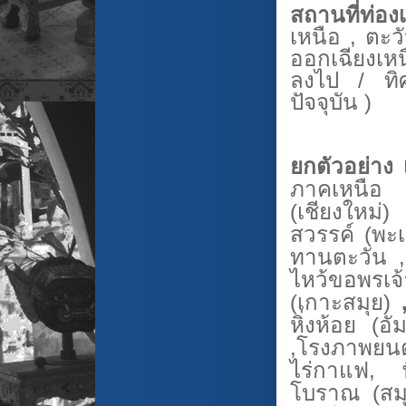
สถานที่ท่องเ
เหนือ , ตะว
ออกเฉียงเหน
ลงไป / ทิศ
ปัจจุบัน )
ยกตัวอย่า
ภาคเหนือ 
(เชียงใหม่)
สวรรค์ (พะเ
ทานตะวัน
ไหว้ขอพรเจ
(เกาะสมุย)
หิ่งห้อย (อ
,
โรงภาพยนต
ไร่กาแฟ
,
โบราณ (สม