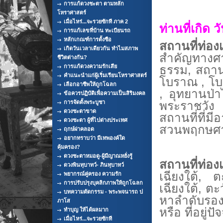
การแก้ดวงชะตา ตามหลัก
โหราศาสตร์
เมื่อไหร่...จะรวยซักที ภาค 2
ท่านที่เกิด 
การแก้เลขที่บ้าน ทะเบียนรถ
หลักเกณฑ์การตั้งชือ
สถานที่ท่องเ
เกิดวันเวลาเดียวกัน ทำไมสภาพ
สำคัญทางศา
ชีวิตต่างกัน?
ธรรม, สถานศ
การแก้ดวงความรักเสีย
คำแนะนำแก่ผู้เริ่มเรียนโหราศาสตร์
โบราณ , โบ
เลือกอาชีพให้ถูกโฉลก
, อุทยานป่า
ข้อควรปฏิบัติเพื่อความเป็นสิริมงคล
พระราชวั
การจัดตั้งพระบูชา
ดวงชะตาขาด
สถานที่ที่มี
ดวงชะตา ผู้ที่ไปต่างประเทศ
สวนพฤกษศา
ฤกษ์ผ่าคลอด
อยากทราบว่า มีเทพองค์ใด
คุ้มครอง?
ดวงชะตาหมอดู-ผู้มีญาณหยั่งรู้
สถานที่ท่องเท
ดวงพินทุบาทว์- ภินทุบาทว์
เฉียงใต้, ต
พยากรณ์คู่ครอง ความรัก
การปรับปรุงบุคลิกภาพให้ถูกโฉลก
เฉียงใต้, ตะ
บทความตัดกรรม - พระพจนารถ ป
หาลำดับรอ
ภาโส
หรือ ที่อยู่ปัจ
ทำบุญ ให้ได้ผลมาก
เมื่อไหร่...จะรวยซักที