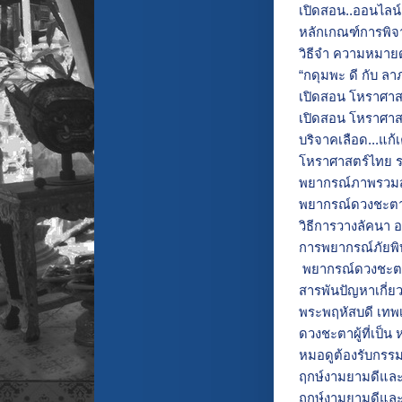
เปิดสอน..ออนไลน
หลักเกณฑ์การพิจ
วิธีจำ ความหมายด
“กดุมพะ ดี กับ ลา
เปิดสอน โหราศาสต
เปิดสอน โหราศาส
บริจาคเลือด...แก้
โหราศาสตร์ไทย ร
พยากรณ์ภาพรวมสถ
พยากรณ์ดวงชะตา 
วิธีการวางลัคนา อ
การพยากรณ์ภัยพิบ
พยากรณ์ดวงชะตา 
สารพันปัญหาเกี่ยว
พระพฤหัสบดี เทพ
ดวงชะตาผู้ที่เป็น 
หมอดูต้องรับกรรม 
ฤกษ์งามยามดีและก
ฤกษ์งามยามดีและ