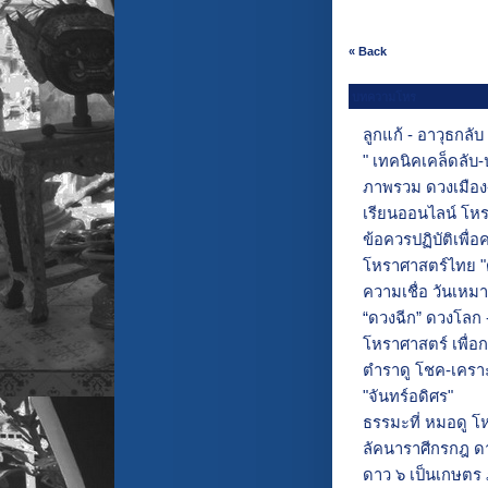
« Back
บทความโหร
ลูกแก้ - อาวุธกลับ
" เทคนิคเคล็ดลับ-
ภาพรวม ดวงเมือง
เรียนออนไลน์ โหร
ข้อควรปฏิบัติเพื่อ
โหราศาสตร์ไทย "ด
ความเชื่อ วันเหมา
“ดวงฉีก” ดวงโลก 
โหราศาสตร์ เพื่อกา
ตำราดู โชค-เครา
"จันทร์อดิศร"
ธรรมะที่ หมอดู โ
ลัคนาราศีกรกฎ ดาว
ดาว ๖ เป็นเกษตร 