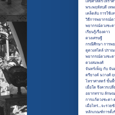
เลขศาสตร์โหราศาส
พระพฤหัสบดี เทพ
เคล็ดลับ การใช้เ
วิธีการพยากรณ์ดว
พยากรณ์ดวงชะตา
เรียนรู้เรื่องดาว
ดวงเศรษฐี
กรณีศึกษา การพ
ดูดวงสไตล์ ปราณ
พยากรณ์ดวงชะตา 
ดวงสมพงศ์
จันทร์เพ็ญ กับ จัน
ตรียางค์ นวางศ์ ฤ
โหราศาสตร์ ขั้นพื
เมื่อใด จึงควรเปลี่
อยากทราบ ลักษณะเ
การแก้ดวงชะตา 
เมื่อไหร่...จะรวยซ
หลักเกณฑ์การตั้ง