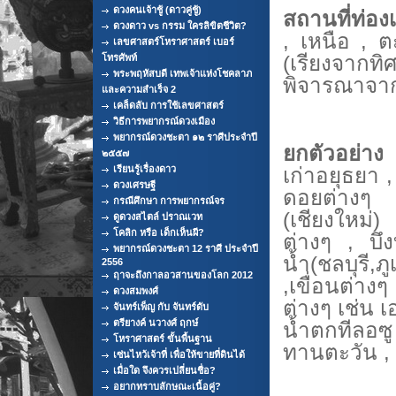
ดวงคนเจ้าชู้ (ดาวคู่ชู้)
สถานที่ท่องเ
ดวงดาว vs กรรม ใครลิขิตชีวิต?
, เหนือ , 
เลขศาสตร์โหราศาสตร์ เบอร์
(เรียงจากท
โทรศัพท์
พระพฤหัสบดี เทพเจ้าแห่งโชคลาภ
พิจารณาจาก ส
และความสำเร็จ 2
เคล็ดลับ การใช้เลขศาสตร์
วิธีการพยากรณ์ดวงเมือง
พยากรณ์ดวงชะตา ๑๒ ราศีประจำปี
ยกตัวอย่าง
๒๕๕๗
เก่าอยุธยา 
เรียนรู้เรื่องดาว
ดวงเศรษฐี
ดอยต่างๆ 
กรณีศึกษา การพยากรณ์จร
(เชียงใหม่
ดูดวงสไตล์ ปราณเวท
โคลิก หรือ เด็กเห็นผี?
ต่างๆ , บึง
พยากรณ์ดวงชะตา 12 ราศี ประจำปี
น้ำ(ชลบุรี,
2556
ฤาจะถึงกาลอวสานของโลก 2012
,เขื่อนต่างๆ
ดวงสมพงศ์
ต่างๆ เช่น เ
จันทร์เพ็ญ กับ จันทร์ดับ
ตรียางค์ นวางศ์ ฤกษ์
น้ำตกทีลอ
โหราศาสตร์ ขั้นพื้นฐาน
ทานตะวัน 
เซ่นไหว้เจ้าที่ เพื่อให้ขายที่ดินได้
เมื่อใด จึงควรเปลี่ยนชื่อ?
อยากทราบลักษณะเนื้อคู่?