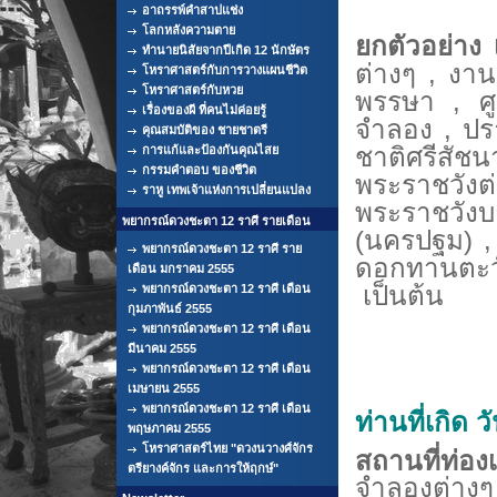
อาถรรพ์คำสาปแช่ง
โลกหลังความตาย
ยกตัวอย่าง
ทำนายนิสัยจากปีเกิด 12 นักษัตร
ต่างๆ , งา
โหราศาสตร์กับการวางแผนชีวิต
โหราศาสตร์กับหวย
พรรษา , ศู
เรื่องของผี ที่คนไม่ค่อยรู้
จำลอง , ปรา
คุณสมบัติของ ชายชาตรี
ชาติศรีสัชนา
การแก้และป้องกันคุณไสย
กรรมคำตอบ ของชีวิต
พระราชวังต
ราหู เทพเจ้าแห่งการเปลี่ยนแปลง
พระราชวัง
พยากรณ์ดวงชะตา 12 ราศี รายเดือน
(นครปฐม) , 
พยากรณ์ดวงชะตา 12 ราศี ราย
ดอกทานตะ
เดือน มกราคม 2555
เป็นต้น
พยากรณ์ดวงชะตา 12 ราศี เดือน
กุมภาพันธ์ 2555
พยากรณ์ดวงชะตา 12 ราศี เดือน
มีนาคม 2555
พยากรณ์ดวงชะตา 12 ราศี เดือน
เมษายน 2555
พยากรณ์ดวงชะตา 12 ราศี เดือน
ท่านที่เกิด ว
พฤษภาคม 2555
โหราศาสตร์ไทย "ดวงนวางศ์จักร
สถานที่ท่องเ
ตรียางค์จักร และการให้ฤกษ์"
จำลองต่าง