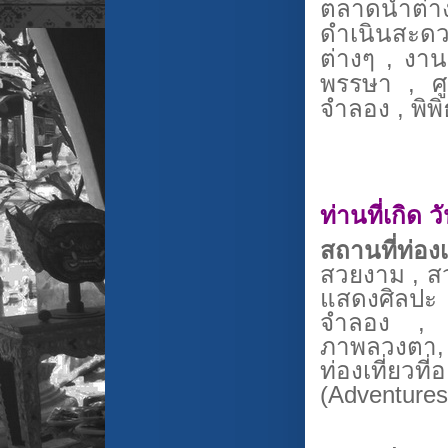
ตลาดน้ำต่
ดำเนินสะด
ต่างๆ
,
งา
พรรษา
,
ศ
จำลอง , พิพ
ท่านที่เกิด ว
สถานที่ท่องเ
สวยงาม , สว
แสดงศิลปะ 
จำลอง , 
ภาพลวงตา, 
ท่องเที่ยวที
(
Adventures