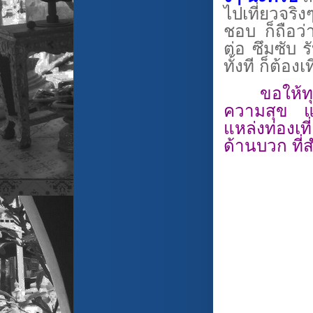
ไปเที่ยวจริง
ชอบ ก็ถือว่
ต่อ ซึมซับ ร
ทั้งที ก็ต้อ
ขอให้ท
ความสุข แล
แหล่งท่องเที
ด้านบวก ที่