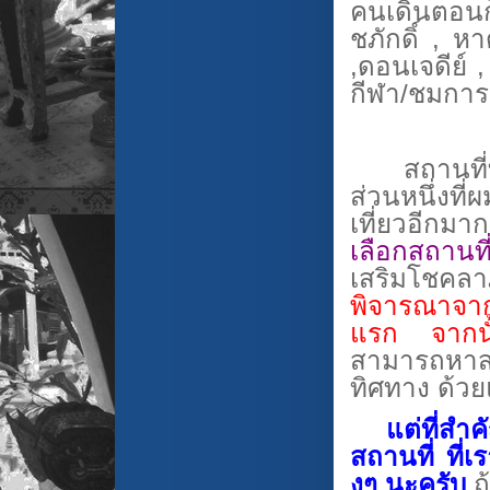
คนเดินตอ
ชภักดิ์
,
หา
,
ดอนเจดีย์
กีฬา/ชมการแ
สถานที่ท่อง
ส่วนหนึ่งที
เที่ยวอีกมา
เลือกสถานที
เสริมโชคล
พิจารณาจาก
แรก จากนั้
สามารถหาสถ
ทิศทาง ด้วยแ
แต่ที่สำค
สถานที่ ที่เ
งๆ นะครับ
ถ