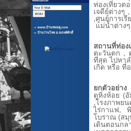
Newsletter
ท่องเที่ยวต
เจดีย์
ต่างๆ 
,ศูนย์การเร
แม่น้ำต่างๆ 
www.บ้านหมอดู.com
บ้านว่านไทย อ.ณรงค์ศักดิ์
สถานที่ท่องเ
ตะวันตก , ต
ที่สุด ไปหา
เกิด หรือ ที่อ
ยกตัวอย่าง
ดูหิ่งห้อย 
,โรงภาพยนต
ไร่กาแฟ, พิ
โบราณ (สม
เดินตอนกลาง