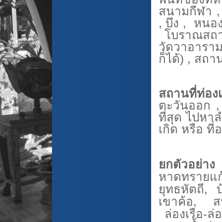
สนามกีฬา 
, บึง , หนอ
โบราณสถาน 
วัดวาอารา
ก็ได้) , สถา
สถานที่ท่องเ
ตะวันออก , 
ที่สุด ไปหา
เกิด หรือ ที่อ
ยกตัวอย่า
หาดทรายแก้
ยุทธหัตถี, 
เขาค้อ, สน
ล่องเรือ-ล่