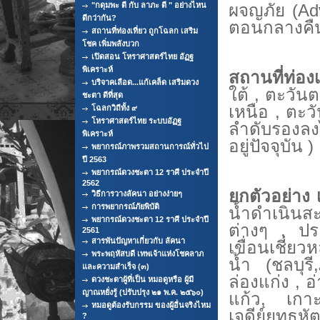
"กดุมพะ ดี กับ ลาภะ ดี " อย่างไหน
ผจญภัย (
Ad
ดีกว่ากัน?
ตอนกลางคืน
สถานที่ท่องเที่ยว ถูกโฉลก เสริม
โชค เพิ่มพลังบวก
เปิดสอน โหราศาสตร์ไทย อัฏฐ
พิเคราะห์
สถานที่ท่องเท
บริจาคเลือด...แก้เคล็ด เสริมดวง
ใต้ ,
ตะวันต
ชะตา ดีที่สุด
เหนือ , ตะวั
โฉลกวิถีทั้ง ๙
โหราศาสตร์ไทย ระบบอัฏฐ
ลำดับรองลงไ
พิเคราะห์
อยู่ปัจจุบัน )
พยากรณ์ภาพรวมสถานการณ์ทั่วไป
ปี 2563
พยากรณ์ดวงชะตา 12 ราศี ประจำปี
2562
ยกตัวอย่าง
วิธีการวางลัคนา อย่างง่ายๆ
การพยากรณ์ภัยพิบัติ
น้ำดำเนิ
พยากรณ์ดวงชะตา 12 ราศี ประจำปี
ต่างๆ
,
ปร
2561
สารพันปัญหาเกี่ยวกับ ลัคนา
เขื่อนเชี่ยว
พระพฤหัสบดี เทพเจ้าแห่งโชคลาภ
น้ำ
(ชลบุรี
,
และความสำเร็จ (๓)
ล่องแก่ง ,
อ
ดวงชะตาผู้ที่เป็น หมอดูหรือ ผู้มี
ญาณหยั่งรู้ (ปรับปรุง ๒๑ พ.ค. ๒๕๖๐)
แก้ว, เกา
หมอดูต้องรับกรรม ของผู้อื่นจริงไหม
เจดีย์ยุทธหั
?