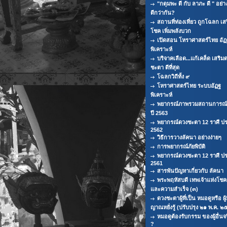
"กดุมพะ ดี กับ ลาภะ ดี " อย่
ดีกว่ากัน?
สถานที่ท่องเที่ยว ถูกโฉลก เส
โชค เพิ่มพลังบวก
เปิดสอน โหราศาสตร์ไทย อัฏ
พิเคราะห์
บริจาคเลือด...แก้เคล็ด เสริม
ชะตา ดีที่สุด
โฉลกวิถีทั้ง ๙
โหราศาสตร์ไทย ระบบอัฏฐ
พิเคราะห์
พยากรณ์ภาพรวมสถานการณ์ท
ปี 2563
พยากรณ์ดวงชะตา 12 ราศี ปร
2562
วิธีการวางลัคนา อย่างง่ายๆ
การพยากรณ์ภัยพิบัติ
พยากรณ์ดวงชะตา 12 ราศี ปร
2561
สารพันปัญหาเกี่ยวกับ ลัคนา
พระพฤหัสบดี เทพเจ้าแห่งโช
และความสำเร็จ (๓)
ดวงชะตาผู้ที่เป็น หมอดูหรือ ผู้
ญาณหยั่งรู้ (ปรับปรุง ๒๑ พ.ค. ๒
หมอดูต้องรับกรรม ของผู้อื่นจ
?