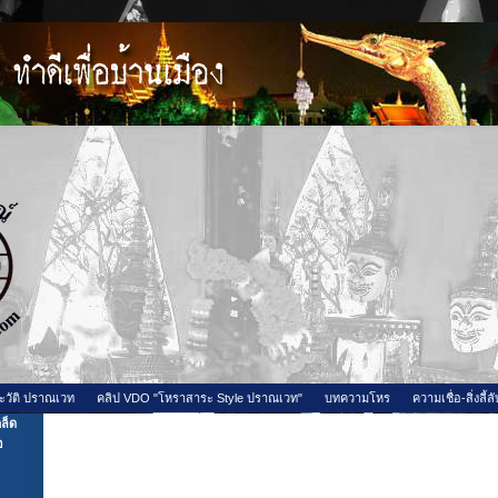
ะวัติ ปราณเวท
คลิป VDO "โหราสาระ Style ปราณเวท"
บทความโหร
ความเชื่อ-สิ่งลี้ลั
ล็ด
หมอดูต้องรับกรรม ของผู้อื่นจริงไหม ?
อ