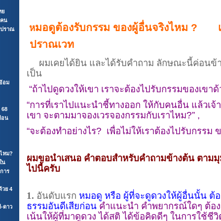
ทย
3 คน
มอดูต้องรับกรรม ของผู้อื่นจริงไหม ? 
ห
e ปราณ
ปราณเวท
ผมเคยได้ยิน และได้รับคำถาม ลักษณะนี้ค่อนข้าง
เป็น
อ้อม
“
ถ้าไปดูดวงให้เขา
เราจะต้องไปรับกรรมของเขาด้
“การที่เราไปแนะนำชี้ทางออก ให้กับคนอื่น แล้วเ
 68
เขา จะตามมาจองเวรจองกรรมกับเราไหม?” ,
ดือน
“จะต้องทำอย่างไร? เพื่อไม่ให้เราต้องไปรับกรรม 
ดีไหม?
ผมขอนำเสนอ คำตอบสำหรับคำถามข้างต้น ตามมุ
ใน
ไปนี้ครับ
นการ
้วย 4
1.
อันดับแรก
หมอดู หรือ ผู้ที่จะดูดวงให้ผู้อื่นนั้น ต้อ
ธรรมอันดีเสียก่อน
คำแนะนำ คำพยากรณ์ใดๆ ต้อง
ี-ดาว
เน้นให้ผู้ที่มาดูดวง ได้สติ ได้ข้อคิดดีๆ ในการใช้ชี