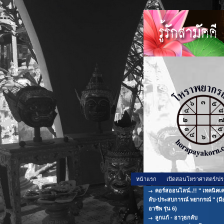
หน้าแรก
เปิดสอนโหราศาสตร์/ปร
คอร์สออนไลน์..!! " เทคนิคเค
ลับ-ประสบการณ์ พยากรณ์ " (มื
อาชีพ รุ่น 6)
ลูกแก้ - อาวุธกลับ