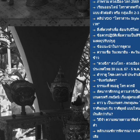
ภาพรวม ดวงเมือง-โลก 2569
เรียนออนไลน์ โหราศาสตร์ไ
แบบ ตัวต่อตัว หรือ กลุ่มเล็ก 2-
คลิป VDO "โหราสาระ Styl
เวท"
สิ่งที่ควรทำเพื่อ ต้อนรับปีใหม่
ข้อควรปฏิบัติเพื่อความเป็นสิริ
มงคล(ปรับปรุง)
ข้อแนะนำในการดูดวง
ความเชื่อ วันเหมายัน - ตะวัน
ข้าว
"ดวงฉีก" ดวงโลก - ดวงเมือง
ประเทศไทย 30 เม.ย. 67 - 5 พ.ค.
ตำราดู โชค-เคราะห์ ประจำเ
"จันทร์อดิศร"
ธรรมะที่ หมอดู โหร ควรมี
ลัคนาราศีกรกฎ ดาวเสาร์เป็น
เกษตร/ศรี ภพปัตนิ เรื่องคู่ครอง
ดาว ๖ เป็นเกษตร ภพกดุมพะ 
ราศีพฤษภ กับ ราศีตุลย์ แบบไห
เงินดีกว่ากัน?
วิธีจำ ความหมายดาวอาทิตย์ ด
คำ
หลักเกณฑ์การพิจารณา ดาวด
เสีย