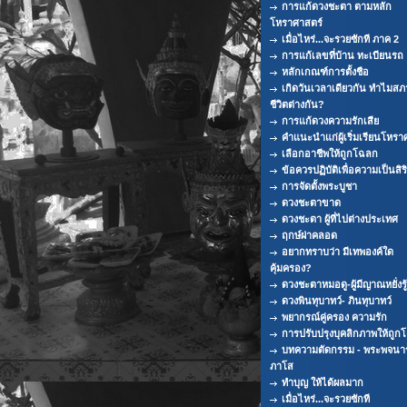
การแก้ดวงชะตา ตามหลัก
โหราศาสตร์
เมื่อไหร่...จะรวยซักที ภาค 2
การแก้เลขที่บ้าน ทะเบียนรถ
หลักเกณฑ์การตั้งชือ
เกิดวันเวลาเดียวกัน ทำไมส
ชีวิตต่างกัน?
การแก้ดวงความรักเสีย
คำแนะนำแก่ผู้เริ่มเรียนโหรา
เลือกอาชีพให้ถูกโฉลก
ข้อควรปฏิบัติเพื่อความเป็นสิ
การจัดตั้งพระบูชา
ดวงชะตาขาด
ดวงชะตา ผู้ที่ไปต่างประเทศ
ฤกษ์ผ่าคลอด
อยากทราบว่า มีเทพองค์ใด
คุ้มครอง?
ดวงชะตาหมอดู-ผู้มีญาณหยั่งรู้
ดวงพินทุบาทว์- ภินทุบาทว์
พยากรณ์คู่ครอง ความรัก
การปรับปรุงบุคลิกภาพให้ถูก
บทความตัดกรรม - พระพจนา
ภาโส
ทำบุญ ให้ได้ผลมาก
เมื่อไหร่...จะรวยซักที