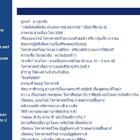
บทความโหร
ลูกแก้ - อาวุธกลับ
" เทคนิคเคล็ดลับ-ประสบการณ์ พยากรณ์ " (มืออาชีพ รุ่น 6)
ภาพ
ภาพรวม ดวงเมือง-โลก 2569
เรียนออนไลน์ โหราศาสตร์ไทย แบบตัวต่อตัว หรือ กลุ่มเล็ก 2-3 คน
ข้อควรปฏิบัติเพื่อความเป็นสิริมงคล(ปรับปรุง)
ศาสตร์
โหราศาสตร์ไทย "ดวงนวางศ์จักร - ตรียางค์จักร และการให้ฤกษ์"
ความเชื่อ วันเหมายัน - ตะวันอ้อมข้าว
ริมงคล
“ดวงฉีก” ดวงโลก - ดวงเมืองประเทศไทย 30 เม.ย. 67 – 5 พ.ค. 68
โหราศาสตร์ เพื่อการวางแผนชีวิต-ธุรกิจ รุ่นที่ 3
ตำราดู โชค-เคราะห์ ประจำเดือน
"จันทร์อดิศร"
ธรรมะที่ หมอดู โหร ควรมี
ลัคนาราศีกรกฎ ดาวเสาร์เป็นเกษตร/ ศรี ภพปัตนิ เรื่องคู่ครอง ดีไหม?
ดาว ๖ เป็นเกษตร ภพกดุมพะ ในราศีพฤษภ กับ ราศีตุลย์ แบบไหนการเงินดีกว่ากัน 
เปิดสอน..ออนไลน์ โหราศาสตร์ไทย ภาคพยากรณ์พื้นดวง
หลักเกณฑ์การพิจารณา ดาวดี-ดาวเสีย
วิธีจำ ความหมายดาวอาทิตย์ ด้วย 4 คำ
โฉลก
“กดุมพะ ดี กับ ลาภะ ดี” อย่างไหนดีกว่ากัน ?
รถ ป
สถานที่ท่องเที่ยว ถูกโฉลก เสริมโชค เพิ่มพลังบวก
เปิดสอน โหราศาสตร์ไทย อัฏฐพิเคราะห์ "ภาคพยากรณ์พื้นดวง"
เปิดสอน โหราศาสตร์ไทย ระบบอัฏฐพิเคราะห์
บริจาคเลือด...แก้เคล็ด เสริมดวงชะตา ดีที่สุด