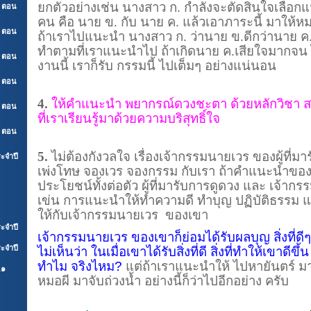
ยกตัวอย่างเช่น นางสาว ก. กำลังจะตัดสินใจเลือกแ
์ ตอน
คน คือ นาย ข. กับ นาย ค. แล้วเอาภาระนี้ มาให้หม
์ ตอน
ถ้าเราไปแนะนำ นางสาว ก. ว่านาย ข.ดีกว่านาย ค.
ทำตามที่เราแนะนำไป ถ้าเกิดนาย ค.เสียใจมากจ
์ ตอน
งานนี้ เราก็รับ กรรมนี้ ไปเต็มๆ อย่างแน่นอน
์ ตอน
4.
ให้คำแนะนำ พยากรณ์ดวงชะตา ด้วยหลักวิชา ส
์ ตอน
ที่เราเรียนรู้มาด้วยความบริสุทธิ์ใจ
์ ตอน
5.
ไม่ต้องกังวลใจ เรื่องเจ้ากรรมนายเวร ของผู้ที่ม
ะจำปี
เพ่งโทษ จองเวร จองกรรม กับเรา ถ้าคำแนะนำของเ
ประโยชน์ทั้งต่อตัว ผู้ที่มารับการดูดวง และ เจ้า
เข่น การแนะนำให้ทำความดี ทำบุญ ปฏิบัติธรรม แล
ให้กับเจ้ากรรมนายเวร ของเขา
ะจำปี
เจ้ากรรมนายเวร ของเขาก็ย่อมได้รับผลบุญ สิ่งที่ดีๆ
ะจำปี
ไม่เห็นว่า ในเมื่อเขาได้รับสิ่งที่ดี สิ่งที่ทำให้เขาด
ทำไม จริงไหม?
แต่ถ้าเราแนะนำให้ ไปหายันตร์ ม
.๑
หมอผี มาจับถ่วงน้ำ อย่างนี้ก็ว่าไปอีกอย่าง ครับ