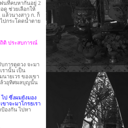
ฟนที่คบหากันอยู่ 2
อดู ช่วยเลือกให้
 แล้วนางสาว ก. ก็
น ไปกระโดดน้ำตาย
ถิติ ประสบการณ์
ารับการดูดวง จะมา
รานั้น เป็น
กรรมนายเวร ของเขา
้วอุทิศผลบุญนั้น
 ไป ซึ่งผมยังมอง
ีขึ้น เขาจะมาโกรธเรา
าป้องกัน ไปหา