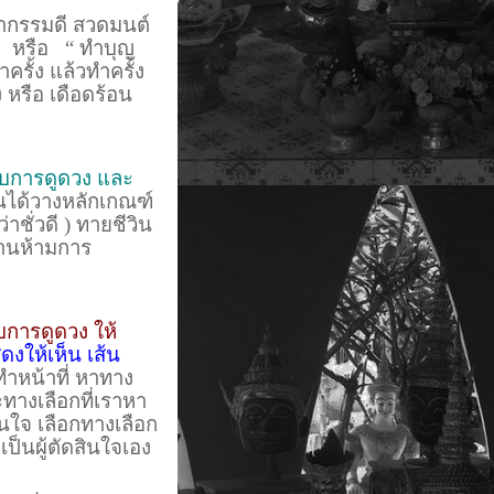
ทำกรรมดี สวดมนต์
หรือ “ ทำบุญ
“
ครั้ง แล้วทำครั้ง
 หรือ เดือดร้อน
ารับการดูดวง และ
นได้วางหลักเกณฑ์
ชั่วดี ) ทายชีวิน
่านห้ามการ
ับการดูดวง ให้
ดงให้เห็น เส้น
ำหน้าที่ หาทาง
ะทางเลือกที่เราหา
สินใจ เลือกทางเลือก
 เป็นผู้ตัดสินใจเอง