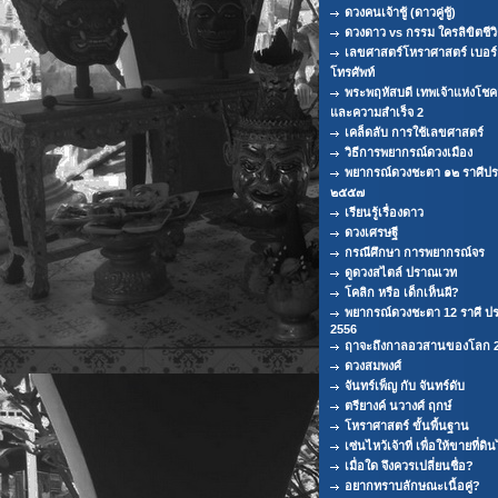
ดวงคนเจ้าชู้ (ดาวคู่ชู้)
ดวงดาว vs กรรม ใครลิขิตชีว
เลขศาสตร์โหราศาสตร์ เบอร์
โทรศัพท์
พระพฤหัสบดี เทพเจ้าแห่งโช
และความสำเร็จ 2
เคล็ดลับ การใช้เลขศาสตร์
วิธีการพยากรณ์ดวงเมือง
พยากรณ์ดวงชะตา ๑๒ ราศีปร
๒๕๕๗
เรียนรู้เรื่องดาว
ดวงเศรษฐี
กรณีศึกษา การพยากรณ์จร
ดูดวงสไตล์ ปราณเวท
โคลิก หรือ เด็กเห็นผี?
พยากรณ์ดวงชะตา 12 ราศี ปร
2556
ฤาจะถึงกาลอวสานของโลก 
ดวงสมพงศ์
จันทร์เพ็ญ กับ จันทร์ดับ
ตรียางค์ นวางศ์ ฤกษ์
โหราศาสตร์ ขั้นพื้นฐาน
เซ่นไหว้เจ้าที่ เพื่อให้ขายที่ดิน
เมื่อใด จึงควรเปลี่ยนชื่อ?
อยากทราบลักษณะเนื้อคู่?