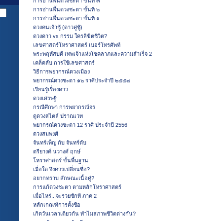
การอ่านพื้นดวงชะตา ขั้นที่ ๓
การอ่านพื้นดวงชะตา ขั้นที่ ๒
การอ่านพื้นดวงชะตา ขั้นที่ ๑
ดวงคนเจ้าชู้ (ดาวคู่ชู้)
ดวงดาว vs กรรม ใครลิขิตชีวิต?
เลขศาสตร์โหราศาสตร์ เบอร์โทรศัพท์
พระพฤหัสบดี เทพเจ้าแห่งโชคลาภและความสำเร็จ 2
เคล็ดลับ การใช้เลขศาสตร์
วิธีการพยากรณ์ดวงเมือง
พยากรณ์ดวงชะตา ๑๒ ราศีประจำปี ๒๕๕๗
เรียนรู้เรื่องดาว
ดวงเศรษฐี
กรณีศึกษา การพยากรณ์จร
ดูดวงสไตล์ ปราณเวท
พยากรณ์ดวงชะตา 12 ราศี ประจำปี 2556
ดวงสมพงศ์
จันทร์เพ็ญ กับ จันทร์ดับ
ตรียางค์ นวางศ์ ฤกษ์
โหราศาสตร์ ขั้นพื้นฐาน
เมื่อใด จึงควรเปลี่ยนชื่อ?
อยากทราบ ลักษณะเนื้อคู่?
การแก้ดวงชะตา ตามหลักโหราศาสตร์
เมื่อไหร่...จะรวยซักที ภาค 2
หลักเกณฑ์การตั้งชือ
เกิดวันเวลาเดียวกัน ทำไมสภาพชีวิตต่างกัน?