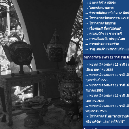
อาถรรพ์คำสาปแช่ง
โลกหลังความตาย
ทำนายนิสัยจากปีเกิด 12 นักษ
โหราศาสตร์กับการวางแผนชีว
โหราศาสตร์กับหวย
เรื่องของผี ที่คนไม่ค่อยรู้
คุณสมบัติของ ชายชาตรี
การแก้และป้องกันคุณไสย
กรรมคำตอบ ของชีวิต
ราหู เทพเจ้าแห่งการเปลี่ยนแ
พยากรณ์ดวงชะตา 12 ราศี รายเด
พยากรณ์ดวงชะตา 12 ราศี ร
เดือน มกราคม 2555
พยากรณ์ดวงชะตา 12 ราศี เด
กุมภาพันธ์ 2555
พยากรณ์ดวงชะตา 12 ราศี เด
มีนาคม 2555
พยากรณ์ดวงชะตา 12 ราศี เด
เมษายน 2555
พยากรณ์ดวงชะตา 12 ราศี เด
พฤษภาคม 2555
โหราศาสตร์ไทย "ดวงนวางศ์จ
ตรียางค์จักร และการให้ฤกษ์"