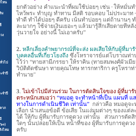
างไหน
ยกตัวอย่าง คำแนะนำที่ผมใช้บ่อยๆ
เช่น
ให้หมั่น
“
ไหว้พระ ทำบุญ ทำทาน มีสติ รอบคอบ ไม่ประมาท
ริม
ทำดี ทำได้บ่อยๆ ดีครับ เน้นทำบ่อยๆ แต่ถ้านานๆ ทำ
ฐ
ละมากๆ ใช้จ่ายเงินเยอะๆ แล้วมารู้สึกเสียดายทีหลัง
วุ่นวายใจ อย่างนี้ ไม่เอาครับ”
ดวง
2.
หลีกเลี่ยงคำพยากรณ์ที่จะส่ง ผลเสียให้กับผู้ที่ม
บุคคลอื่นที่เกี่ยวโยงถึง
ซึ่งโหราจารย์แต่โบราณท่า
ไว้ว่า “
ทายสามีภรรยา ให้ราคิน (ทายสมพงศ์ผัวเมียว่า
ั่วไป
วิบัติตัดชันษา ทายคุณโทษ ทารกทาริกา ครูโหราท
ะจำปี
ทำนาย"
3
.
ไม่เข้าไปมีส่วนร่วม ในการตัดสินใจของ ผู้ที่มาร
ะจำปี
ตระหนักเสมอว่า
“หมอดู จะทำหน้าที่เป็น แผนที่ แส
ทางในการดำเนินชีวิต เท่านั้น”
กล่าวคือ หมอดูจะท
คลาภ
เลือก นำเสนอข้อดี ข้อเสีย ในแง่มุมต่างๆ ของแต่ล
ได้ ให้กับ ผู้ที่มารับการดูดวง เท่านั้น ส่วนการตัด
มี
ใดๆ นั้นปล่อยให้เป็น หน้าที่ของ ผู้ที่มารับการดูดวง
๕๖๐)
ครับ
ริงไหม