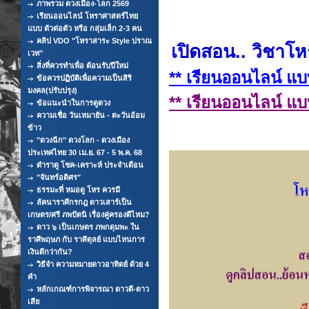
ภาพรวม ดวงเมือง-โลก 2569
เรียนออนไลน์ โหราศาสตร์ไทย
แบบ ตัวต่อตัว หรือ กลุ่มเล็ก 2-3 คน
คลิป VDO "โหราสาระ Style ปราณ
เปิดสอน..
วิชาโ
เวท"
สิ่งที่ควรทำเพื่อ ต้อนรับปีใหม่
** เรียนออนไลน์ แบ
ข้อควรปฏิบัติเพื่อความเป็นสิริ
มงคล(ปรับปรุง)
** เรียนออนไลน์ แบบ
ข้อแนะนำในการดูดวง
ความเชื่อ วันเหมายัน - ตะวันอ้อม
ข้าว
"ดวงฉีก" ดวงโลก - ดวงเมือง
ประเทศไทย 30 เม.ย. 67 - 5 พ.ค. 68
ตำราดู โชค-เคราะห์ ประจำเดือน
"จันทร์อดิศร"
ธรรมะที่ หมอดู โหร ควรมี
ลัคนาราศีกรกฎ ดาวเสาร์เป็น
เกษตร/ศรี ภพปัตนิ เรื่องคู่ครองดีไหม?
ดาว ๖ เป็นเกษตร ภพกดุมพะ ใน
ราศีพฤษภ กับ ราศีตุลย์ แบบไหนการ
เงินดีกว่ากัน?
วิธีจำ ความหมายดาวอาทิตย์ ด้วย 4
คำ
หลักเกณฑ์การพิจารณา ดาวดี-ดาว
เสีย