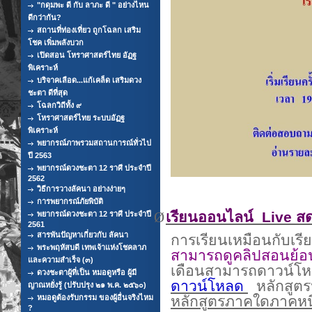
"กดุมพะ ดี กับ ลาภะ ดี " อย่างไหน
ดีกว่ากัน?
สถานที่ท่องเที่ยว ถูกโฉลก เสริม
โชค เพิ่มพลังบวก
เปิดสอน โหราศาสตร์ไทย อัฏฐ
พิเคราะห์
บริจาคเลือด...แก้เคล็ด เสริมดวง
ชะตา ดีที่สุด
โฉลกวิถีทั้ง ๙
โหราศาสตร์ไทย ระบบอัฏฐ
พิเคราะห์
พยากรณ์ภาพรวมสถานการณ์ทั่วไป
ปี 2563
พยากรณ์ดวงชะตา 12 ราศี ประจำปี
2562
วิธีการวางลัคนา อย่างง่ายๆ
การพยากรณ์ภัยพิบัติ
Ø
เรียนออนไลน์
Live
ส
พยากรณ์ดวงชะตา 12 ราศี ประจำปี
2561
สารพันปัญหาเกี่ยวกับ ลัคนา
การเรียนเหมือนกับเรี
พระพฤหัสบดี เทพเจ้าแห่งโชคลาภ
สามารถดูคลิปสอนย้อ
และความสำเร็จ (๓)
เดือนสามารถดาวน์โหล
ดวงชะตาผู้ที่เป็น หมอดูหรือ ผู้มี
ดาวน์โหลด
หลักสูตร
ญาณหยั่งรู้ (ปรับปรุง ๒๑ พ.ค. ๒๕๖๐)
หมอดูต้องรับกรรม ของผู้อื่นจริงไหม
หลักสูตรภาคใดภาคหนึ
?