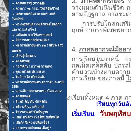
3.
ภาคพยากรณ์จร
จะ
ดวงคนเจ้าชู้ (ดาวคู่ชู้)
วางแผนดำเนินชีวิต ก
ดวงดาว vs กรรม ใครลิขิตชีวิต?
ยามอัฏฐกาล กาลชะตา
เลขศาสตร์โหราศาสตร์ เบอร์
โทรศัพท์
การปรับโฉลกเสริมดวง
พระพฤหัสบดี เทพเจ้าแห่งโชคลาภ
ฤกษ์ อาถรรพ์เวทพยา
และความสำเร็จ 2
เคล็ดลับ การใช้เลขศาสตร์
วิธีการพยากรณ์ดวงเมือง
พยากรณ์ดวงชะตา ๑๒ ราศีประจำปี
4.
ภาคพยากรณ์มืออา
๒๕๕๗
เรียนรู้เรื่องดาว
การเรียนในภาคนี้ จะ
ดวงเศรษฐี
กลเม็ดเคล็ดลับ ปกร
กรณีศึกษา การพยากรณ์จร
คำนวณบ้างตามความ
ดูดวงสไตล์ ปราณเวท
การเรียน ของภาคนี้
ไ
โคลิก หรือ เด็กเห็นผี?
พยากรณ์ดวงชะตา 12 ราศี ประจำปี
2556
ฤาจะถึงกาลอวสานของโลก 2012
Ø
เรียนทั้งหมด 4 
ดวงสมพงศ์
จันทร์เพ็ญ กับ จันทร์ดับ
เรียนทุกวันอ
ตรียางค์ นวางศ์ ฤกษ์
วันพฤหัสบ
โหราศาสตร์ ขั้นพื้นฐาน
เริ่มเรียน
เซ่นไหว้เจ้าที่ เพื่อให้ขายที่ดินได้
เมื่อใด จึงควรเปลี่ยนชื่อ?
อยากทราบลักษณะเนื้อคู่?