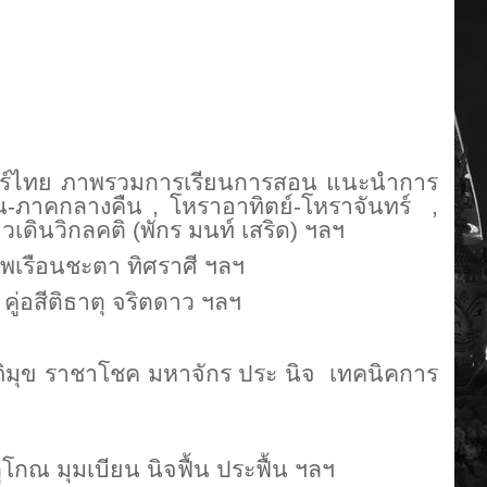
สตร์ไทย ภาพรวมการเรียนการสอน แนะนำการ
ัน-ภาคกลางคืน , โหราอาทิตย์-โหราจันทร์ ,
เดินวิกลคติ (พักร มนท์ เสริด) ฯลฯ
 ภพเรือนชะตา ทิศราศี ฯลฯ
ตุ คู่อสีติธาตุ จริตดาว ฯลฯ
ภิมุข ราชาโชค มหาจักร ประ นิจ เทคนิคการ
จตุโกณ มุมเบียน
นิจฟื้น ประฟื้น ฯลฯ