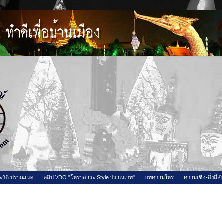
ะวัติ ปราณเวท
คลิป VDO "โหราสาระ Style ปราณเวท"
บทความโหร
ความเชื่อ-สิ่งลี้ลั