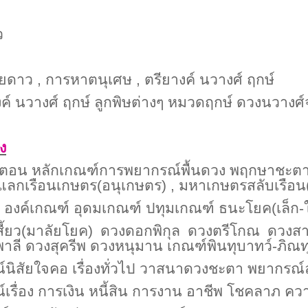
ว
พ
ทายดาว , การหาตนุเศษ ,
ตรียางค์ นวางศ์ ฤกษ์
ียางค์ นวางศ์ ฤกษ์ ลูกพิษต่างๆ หมวดฤกษ์ ดวงนวางศ
ง
ขั้นตอน หลักเกณฑ์การพยากรณ์พื้นดวง พฤกษาชะตา
วแลกเรือนเกษตร(อนุเกษตร) , มหาเกษตรสลับเรือน(
งๆ องค์เกณฑ์ อุดมเกณฑ์ ปทุมเกณฑ์ ธนะโยค(เล็ก-ใหญ
ร์เสี้ยว(มาลัยโยค) ดวงดอกพิกุล ดวงตรีโกณ ดวง
 ดวงสุครีพ ดวงหนุมาน เกณฑ์พินทุบาทว์-ภิณทุบาท
รณ์นิสัยใจคอ เรื่องทั่วไป วาสนาดวงชะตา พยากรณ์ล
ณ์เรื่อง การเงิน หนี้สิน การงาน อาชีพ โชคลาภ คว