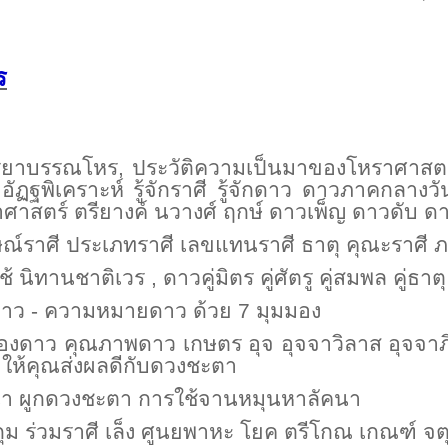
ร
จรรยาบรรณโหร, ประวัติความเป็นมาของโหราศา
ฏฐพิเคราะห์ รู้จักราศี รู้จักดาว ดาวภาคกลางว
าศาสตร์ ตรียางค์ นวางศ์ ฤกษ์ ดาวเพ็ญ ดาวดับ ดาว
ลักษณ์ราศี ประเภทราศี เลขแทนราศี ธาตุ คุณะราศี
ีใช้ นิทานชาติเวร , ดาวคู่มิตร คู่ศัตรู คู่สมพล คู่ธา
รื่องดาว - ความหมายดาว ด้วย 7 มุมมอง
นของดาว คุณภาพดาว เกษตร อุจ อุจจาวิลาส อุจจา
ุ ให้คุณส่งผลดีกับดวงชะตา
ัคนา ผูกดวงชะตา การใช้จานหมุนหาลัคนา
นธ์ กุม ร่วมราศี เล็ง ศูนยพาหะ โยค ตรีโกณ เกณฑ์ 