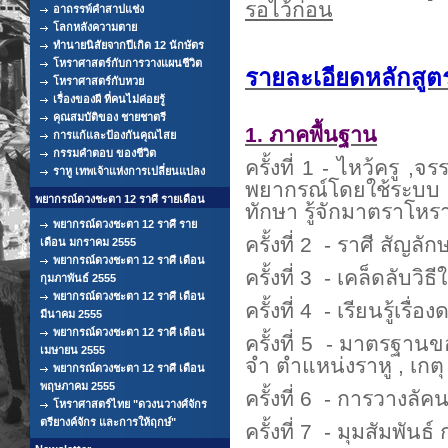
รอไว้ก่อน
อาถรรพ์คำสาปแช่ง
โลกหลังความตาย
ทำนายนิสัยจากปีเกิด 12 นักษัตร
โหราศาสตร์กับการวางแผนชีวิต
รายละเอียดหลักสูต
โหราศาสตร์กับหวย
เรื่องของผี ที่คนไม่ค่อยรู้
คุณสมบัติของ ชายชาตรี
1. ภาคพื้นฐาน
การแก้และป้องกันคุณไสย
กรรมคำตอบ ของชีวิต
ครั้งที่ 1 -
ไหว้ครู ,
ราหู เทพเจ้าแห่งการเปลี่ยนแปลง
พยากรณ์โดยใช้ระบบ อั
พยากรณ์ดวงชะตา 12 ราศี รายเดือน
ทักษา รู้จักมาตราโหร
พยากรณ์ดวงชะตา 12 ราศี ราย
ครั้งที่ 2 - ราศี สัญ
เดือน มกราคม 2555
พยากรณ์ดวงชะตา 12 ราศี เดือน
ครั้งที่ 3 - เคล็ดลับวิธ
กุมภาพันธ์ 2555
พยากรณ์ดวงชะตา 12 ราศี เดือน
ครั้งที่ 4 - เรียนรู้เ
มีนาคม 2555
พยากรณ์ดวงชะตา 12 ราศี เดือน
ครั้งที่ 5 - มาตรฐา
เมษายน 2555
จำ ตำแหน่งราหู , เกต
พยากรณ์ดวงชะตา 12 ราศี เดือน
พฤษภาคม 2555
ครั้งที่ 6 - การวางล
โหราศาสตร์ไทย "ดวงนวางศ์จักร
ตรียางค์จักร และการให้ฤกษ์"
ครั้งที่ 7 - มุมสัมพั