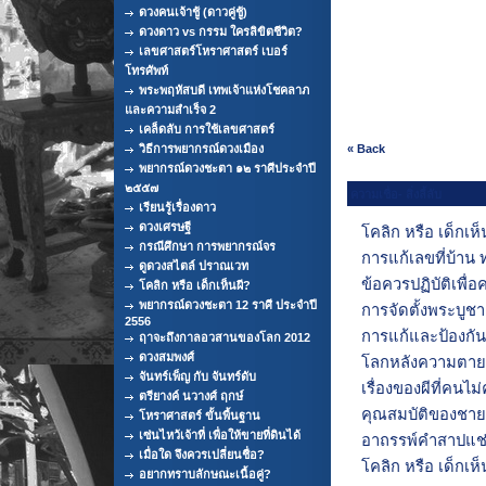
ดวงคนเจ้าชู้ (ดาวคู่ชู้)
ดวงดาว vs กรรม ใครลิขิตชีวิต?
เลขศาสตร์โหราศาสตร์ เบอร์
โทรศัพท์
พระพฤหัสบดี เทพเจ้าแห่งโชคลาภ
และความสำเร็จ 2
เคล็ดลับ การใช้เลขศาสตร์
วิธีการพยากรณ์ดวงเมือง
« Back
พยากรณ์ดวงชะตา ๑๒ ราศีประจำปี
๒๕๕๗
ความเชื่อ- สิ่งลี้ลับ
เรียนรู้เรื่องดาว
ดวงเศรษฐี
โคลิก หรือ เด็กเห็
กรณีศึกษา การพยากรณ์จร
การแก้เลขที่บ้าน
ดูดวงสไตล์ ปราณเวท
ข้อควรปฏิบัติเพื่
โคลิก หรือ เด็กเห็นผี?
พยากรณ์ดวงชะตา 12 ราศี ประจำปี
การจัดตั้งพระบูชา
2556
การแก้และป้องกั
ฤาจะถึงกาลอวสานของโลก 2012
ดวงสมพงศ์
โลกหลังความตาย
จันทร์เพ็ญ กับ จันทร์ดับ
เรื่องของผีที่คนไม่ค
ตรียางค์ นวางศ์ ฤกษ์
คุณสมบัติของชาย
โหราศาสตร์ ขั้นพื้นฐาน
เซ่นไหว้เจ้าที่ เพื่อให้ขายที่ดินได้
อาถรรพ์คำสาปแช
เมื่อใด จึงควรเปลี่ยนชื่อ?
โคลิก หรือ เด็กเห็
อยากทราบลักษณะเนื้อคู่?