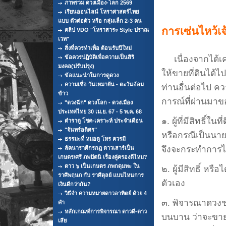
ภาพรวม ดวงเมือง-โลก 2569
เรียนออนไลน์ โหราศาสตร์ไทย
แบบ ตัวต่อตัว หรือ กลุ่มเล็ก 2-3 คน
การเซ่นไหว้เ
คลิป VDO "โหราสาระ Style ปราณ
เวท"
สิ่งที่ควรทำเพื่อ ต้อนรับปีใหม่
ข้อควรปฏิบัติเพื่อความเป็นสิริ
เนื่องจากได้เคยต
มงคล(ปรับปรุง)
ให้ขายที่ดินได้ไ
ข้อแนะนำในการดูดวง
ความเชื่อ วันเหมายัน - ตะวันอ้อม
ท่านอื่นต่อไป ค
ข้าว
การณ์ที่ผ่านมาข
"ดวงฉีก" ดวงโลก - ดวงเมือง
ประเทศไทย 30 เม.ย. 67 - 5 พ.ค. 68
๑. ผู้ที่มีสิทธิ
ตำราดู โชค-เคราะห์ ประจำเดือน
"จันทร์อดิศร"
หรือกรณีเป็นนายห
ธรรมะที่ หมอดู โหร ควรมี
จึงจะกระทำการไ
ลัคนาราศีกรกฎ ดาวเสาร์เป็น
เกษตร/ศรี ภพปัตนิ เรื่องคู่ครองดีไหม?
ดาว ๖ เป็นเกษตร ภพกดุมพะ ใน
๒. ผู้มีสิทธิ์ หร
ราศีพฤษภ กับ ราศีตุลย์ แบบไหนการ
ตัวเอง
เงินดีกว่ากัน?
วิธีจำ ความหมายดาวอาทิตย์ ด้วย 4
๓. พิจารณาดวงชะ
คำ
หลักเกณฑ์การพิจารณา ดาวดี-ดาว
บนบาน ว่าจะขายท
เสีย