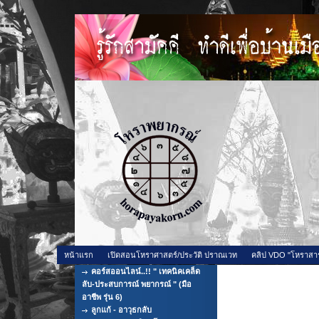
หน้าแรก
เปิดสอนโหราศาสตร์/ประวัติ ปราณเวท
คลิป VDO "โหราสา
คอร์สออนไลน์..!! " เทคนิคเคล็ด
เซ่นไหว้เจ้าที่ เพื่อใ
ลับ-ประสบการณ์ พยากรณ์ " (มือ
อาชีพ รุ่น 6)
ลูกแก้ - อาวุธกลับ