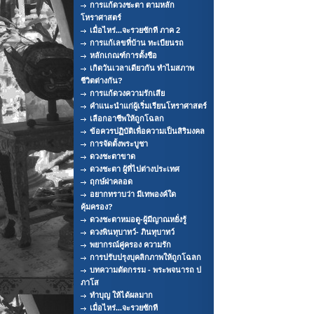
การแก้ดวงชะตา ตามหลัก
โหราศาสตร์
เมื่อไหร่...จะรวยซักที ภาค 2
การแก้เลขที่บ้าน ทะเบียนรถ
หลักเกณฑ์การตั้งชือ
เกิดวันเวลาเดียวกัน ทำไมสภาพ
ชีวิตต่างกัน?
การแก้ดวงความรักเสีย
คำแนะนำแก่ผู้เริ่มเรียนโหราศาสตร์
เลือกอาชีพให้ถูกโฉลก
ข้อควรปฏิบัติเพื่อความเป็นสิริมงคล
การจัดตั้งพระบูชา
ดวงชะตาขาด
ดวงชะตา ผู้ที่ไปต่างประเทศ
ฤกษ์ผ่าคลอด
อยากทราบว่า มีเทพองค์ใด
คุ้มครอง?
ดวงชะตาหมอดู-ผู้มีญาณหยั่งรู้
ดวงพินทุบาทว์- ภินทุบาทว์
พยากรณ์คู่ครอง ความรัก
การปรับปรุงบุคลิกภาพให้ถูกโฉลก
บทความตัดกรรม - พระพจนารถ ป
ภาโส
ทำบุญ ให้ได้ผลมาก
เมื่อไหร่...จะรวยซักที