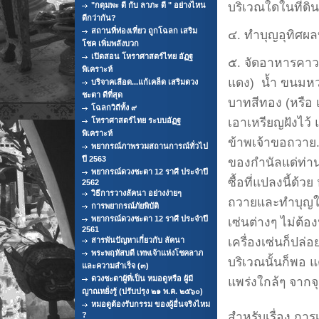
บริเวณใดในที่ดิน
"กดุมพะ ดี กับ ลาภะ ดี " อย่างไหน
ดีกว่ากัน?
สถานที่ท่องเที่ยว ถูกโฉลก เสริม
๔. ทำบุญอุทิศผลบ
โชค เพิ่มพลังบวก
เปิดสอน โหราศาสตร์ไทย อัฏฐ
๕. จัดอาหารคาว ห
พิเคราะห์
แดง) น้ำ ขนมหวา
บริจาคเลือด...แก้เคล็ด เสริมดวง
ชะตา ดีที่สุด
บาทสีทอง (หรือ เ
โฉลกวิถีทั้ง ๙
เอาเหรียญฝังไว้ 
โหราศาสตร์ไทย ระบบอัฏฐ
พิเคราะห์
ข้าพเจ้าขอถวาย..
พยากรณ์ภาพรวมสถานการณ์ทั่วไป
ปี 2563
ของกำนัลแด่ท่าน
พยากรณ์ดวงชะตา 12 ราศี ประจำปี
ซื้อที่แปลงนี้ด้
2562
วิธีการวางลัคนา อย่างง่ายๆ
ถวายและทำบุญให้อ
การพยากรณ์ภัยพิบัติ
พยากรณ์ดวงชะตา 12 ราศี ประจำปี
เซ่นต่างๆ ไม่ต้
2561
เครื่องเซ่นก็ปล่
สารพันปัญหาเกี่ยวกับ ลัคนา
พระพฤหัสบดี เทพเจ้าแห่งโชคลาภ
บริเวณนั้นก็พอ แ
และความสำเร็จ (๓)
ดวงชะตาผู้ที่เป็น หมอดูหรือ ผู้มี
แพร่งใกล้ๆ จากจุด
ญาณหยั่งรู้ (ปรับปรุง ๒๑ พ.ค. ๒๕๖๐)
หมอดูต้องรับกรรม ของผู้อื่นจริงไหม
สำหรับเรื่อง การเ
?