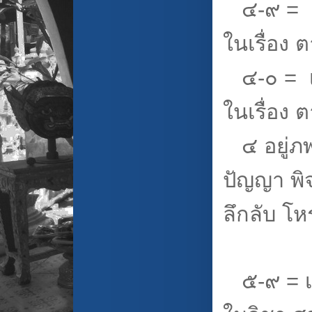
๔-๙ = เจ
ในเรื่อง
๔-๐ = เจ
ในเรื่อง
๔ อยู่ภพ
ปัญญา พิ
ลึกลับ โ
๕-๙ = เจ