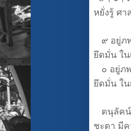
หยั่งรู้ ศ
๙ อยู่ภพศ
ยึดมั่น 
๐ อยู่ภพ
ยึดมั่น 
ตนุลัคน์ 
ชะตา มีค