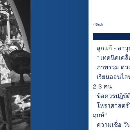
« Back
บทความโหร
ลูกแก้ - อาว
" เทคนิคเคล็
ภาพรวม ดวง
เรียนออนไลน
2-3 คน
ข้อควรปฏิบัต
โหราศาสตร์ไ
ฤกษ์"
ความเชื่อ วั