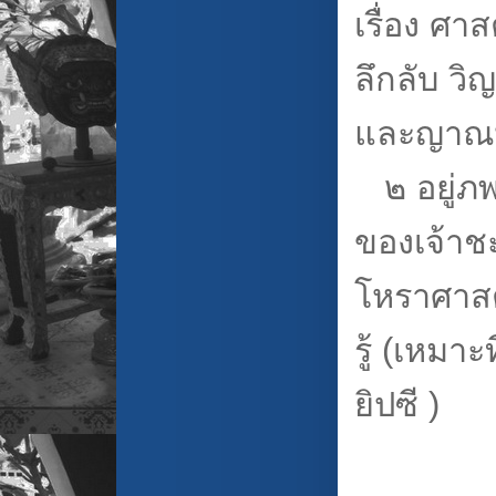
เรื่อง ศา
ลึกลับ วิ
และญาณหยั่
๒ อยู่ภพ
ของเจ้าชะ
โหราศาสต
รู้ (เหมาะ
ยิปซี )