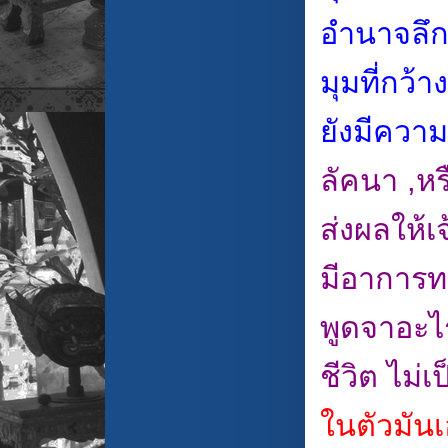
อำนาจลึกล
มุมที่กว้
ยังมีควา
ลัคนา ,ห
ส่งผลให้เ
มีอาการท
พูดจาอะไร
ชีวิต ไม่เ
ในตัวมันเ