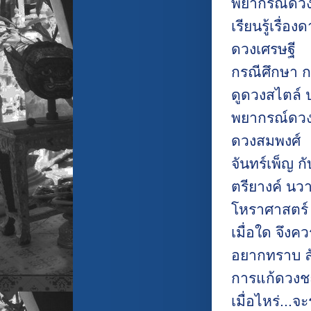
พยากรณ์ดวง
เรียนรู้เรื่อง
ดวงเศรษฐี
กรณีศึกษา 
ดูดวงสไตล์
พยากรณ์ดวง
ดวงสมพงศ์
จันทร์เพ็ญ กั
ตรียางค์ นวา
โหราศาสตร์ 
เมื่อใด จึงคว
อยากทราบ ลั
การแก้ดวงช
เมื่อไหร่...