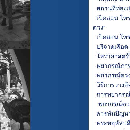
สถานที่ท่องเ
เปิดสอน โหร
ดวง"
เปิดสอน โหร
บริจาคเลือด.
โหราศาสตร์ไ
พยากรณ์ภาพ
พยากรณ์ดวง
วิธีการวางลั
การพยากรณ์ภ
พยากรณ์ดวง
สารพันปัญหา
พระพฤหัสบด