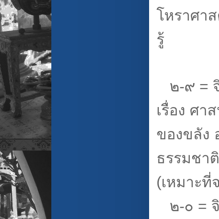
โหราศาสต
รู้
๒-๙ = จ
เรื่อง ศาส
ของขลัง อ
ธรรมชาติ
(เหมาะที่จ
๒-๐ = จ