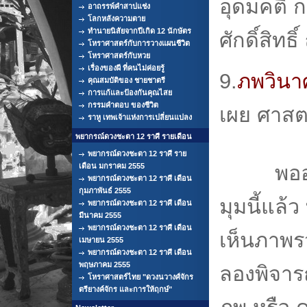
อุดมคติ ก
อาถรรพ์คำสาปแช่ง
โลกหลังความตาย
ทำนายนิสัยจากปีเกิด 12 นักษัตร
ศักดิ์สิทธิ
โหราศาสตร์กับการวางแผนชีวิต
โหราศาสตร์กับหวย
เรื่องของผี ที่คนไม่ค่อยรู้
9.
ภพวิน
คุณสมบัติของ ชายชาตรี
การแก้และป้องกันคุณไสย
กรรมคำตอบ ของชีวิต
เผย ศาสต
ราหู เทพเจ้าแห่งการเปลี่ยนแปลง
พยากรณ์ดวงชะตา 12 ราศี รายเดือน
พยากรณ์ดวงชะตา 12 ราศี ราย
พออ่าน
เดือน มกราคม 2555
พยากรณ์ดวงชะตา 12 ราศี เดือน
กุมภาพันธ์ 2555
มุมนี้แล้
พยากรณ์ดวงชะตา 12 ราศี เดือน
มีนาคม 2555
พยากรณ์ดวงชะตา 12 ราศี เดือน
เห็นภาพรว
เมษายน 2555
พยากรณ์ดวงชะตา 12 ราศี เดือน
พฤษภาคม 2555
ลองพิจาร
โหราศาสตร์ไทย "ดวงนวางศ์จักร
ตรียางค์จักร และการให้ฤกษ์"