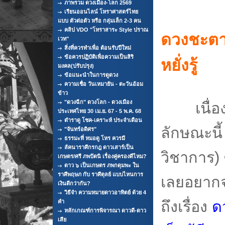
ภาพรวม ดวงเมือง-โลก 2569
เรียนออนไลน์ โหราศาสตร์ไทย
แบบ ตัวต่อตัว หรือ กลุ่มเล็ก 2-3 คน
คลิป VDO "โหราสาระ Style ปราณ
ดวงชะตาผู
เวท"
สิ่งที่ควรทำเพื่อ ต้อนรับปีใหม่
ข้อควรปฏิบัติเพื่อความเป็นสิริ
หยั่งรู้
มงคล(ปรับปรุง)
ข้อแนะนำในการดูดวง
ความเชื่อ วันเหมายัน - ตะวันอ้อม
ข้าว
"ดวงฉีก" ดวงโลก - ดวงเมือง
เนื่
ประเทศไทย 30 เม.ย. 67 - 5 พ.ค. 68
ตำราดู โชค-เคราะห์ ประจำเดือน
ลักษณะนี้
"จันทร์อดิศร"
ธรรมะที่ หมอดู โหร ควรมี
ลัคนาราศีกรกฎ ดาวเสาร์เป็น
วิชาการ) 
เกษตร/ศรี ภพปัตนิ เรื่องคู่ครองดีไหม?
ดาว ๖ เป็นเกษตร ภพกดุมพะ ใน
ราศีพฤษภ กับ ราศีตุลย์ แบบไหนการ
เลยอยากจะ
เงินดีกว่ากัน?
วิธีจำ ความหมายดาวอาทิตย์ ด้วย 4
ถึงเรื่อง
ด
คำ
หลักเกณฑ์การพิจารณา ดาวดี-ดาว
เสีย