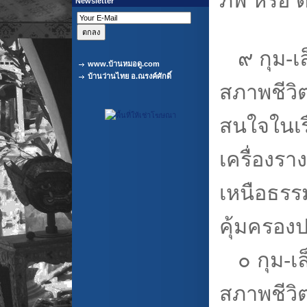
ภพ หรือ 
Newsletter
๙ กุม-เล็
www.บ้านหมอดู.com
บ้านว่านไทย อ.ณรงค์ศักดิ์
สภาพชีวิ
สนใจในเรื
เครื่องรา
เหนือธรร
คุ้มครอง
๐ กุม-เล็
สภาพชีวิ