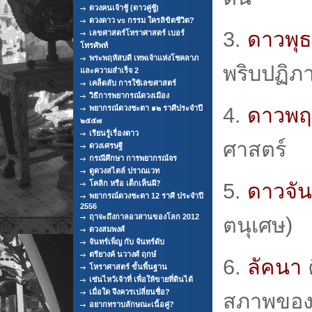
ดวงคนเจ้าชู้ (ดาวคู่ชู้)
ดวงดาว vs กรรม ใครลิขิตชีวิต?
3.
ดาวพุธ
เลขศาสตร์โหราศาสตร์ เบอร์
โทรศัพท์
พระพฤหัสบดี เทพเจ้าแห่งโชคลาภ
พริบปฏิภ
และความสำเร็จ 2
เคล็ดลับ การใช้เลขศาสตร์
วิธีการพยากรณ์ดวงเมือง
4.
ดาวพฤ
พยากรณ์ดวงชะตา ๑๒ ราศีประจำปี
๒๕๕๗
เรียนรู้เรื่องดาว
ศาสตร์
ดวงเศรษฐี
กรณีศึกษา การพยากรณ์จร
ดูดวงสไตล์ ปราณเวท
โคลิก หรือ เด็กเห็นผี?
5.
ดาวจัน
พยากรณ์ดวงชะตา 12 ราศี ประจำปี
2556
ฤาจะถึงกาลอวสานของโลก 2012
ตนุเศษ)
ดวงสมพงศ์
จันทร์เพ็ญ กับ จันทร์ดับ
ตรียางค์ นวางศ์ ฤกษ์
6.
ลัคนา
ค
โหราศาสตร์ ขั้นพื้นฐาน
เซ่นไหว้เจ้าที่ เพื่อให้ขายที่ดินได้
เมื่อใด จึงควรเปลี่ยนชื่อ?
สภาพของ
อยากทราบลักษณะเนื้อคู่?