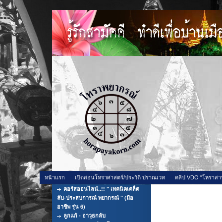
หน้าแรก
เปิดสอนโหราศาสตร์/ประวัติ ปราณเวท
คลิป VDO "โหราสา
คอร์สออนไลน์..!! " เทคนิคเคล็ด
ดวงชะตาหมอดู-
ลับ-ประสบการณ์ พยากรณ์ " (มือ
อาชีพ รุ่น 6)
ลูกแก้ - อาวุธกลับ