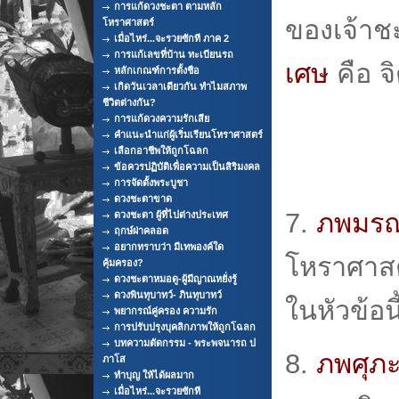
การแก้ดวงชะตา ตามหลัก
ของเจ้า
โหราศาสตร์
เมื่อไหร่...จะรวยซักที ภาค 2
การแก้เลขที่บ้าน ทะเบียนรถ
เศษ
คือ 
หลักเกณฑ์การตั้งชือ
เกิดวันเวลาเดียวกัน ทำไมสภาพ
ชีวิตต่างกัน?
การแก้ดวงความรักเสีย
คำแนะนำแก่ผู้เริ่มเรียนโหราศาสตร์
เลือกอาชีพให้ถูกโฉลก
ข้อควรปฏิบัติเพื่อความเป็นสิริมงคล
การจัดตั้งพระบูชา
ดวงชะตาขาด
7.
ภพมร
ดวงชะตา ผู้ที่ไปต่างประเทศ
ฤกษ์ผ่าคลอด
อยากทราบว่า มีเทพองค์ใด
โหราศาสต
คุ้มครอง?
ดวงชะตาหมอดู-ผู้มีญาณหยั่งรู้
ดวงพินทุบาทว์- ภินทุบาทว์
ในหัวข้อนี
พยากรณ์คู่ครอง ความรัก
การปรับปรุงบุคลิกภาพให้ถูกโฉลก
บทความตัดกรรม - พระพจนารถ ป
8.
ภพศุภ
ภาโส
ทำบุญ ให้ได้ผลมาก
เมื่อไหร่...จะรวยซักที