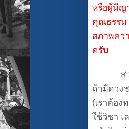
หรือผู้มีญ
คุณธรรม 
สภาพความเ
ครับ
ส่วนเรื
ถ้ามีดวงช
(เราต้องทร
ใช้วิชา เ