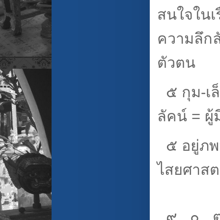
สนใจในเร
ความลึกลั
ตัว
๕ กุม-เล็
ลัคน์ = ผ
๕ อยู่ภพ
ไสยศาสตร
๙ , ๐ , 