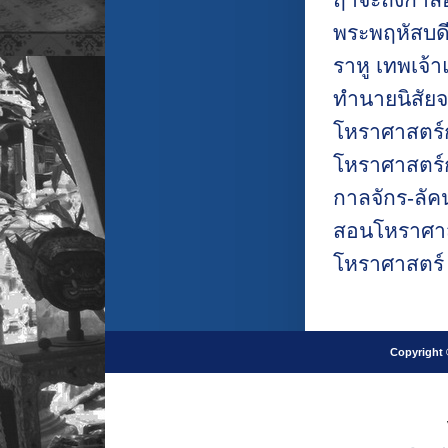
พระพฤหัสบด
ราหู เทพเจ้
ทำนายนิสัยจ
โหราศาสตร์
โหราศาสตร์
กาลจักร-ลัค
สอนโหราศาสต
โหราศาสตร์ ศ
Copyright 