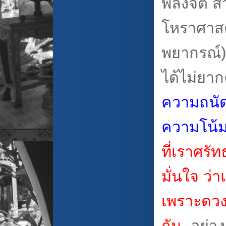
พลังจิต ส่
โหราศาสต
พยากรณ์) 
ได้ไม่ยากค
ความถนัด
ความโน้ม
ที่เราศรัท
มั่นใจ ว่า
เพราะดวง
กัน
อย่าง