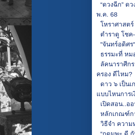
“ดวงฉีก” ดว
พ.ค. 68
โหราศาสตร์ เ
ตำราดู โชค-
"จันทร์อดิศร
ธรรมะที่ หม
ลัคนาราศีกรก
ครอง ดีไหม?
ดาว ๖ เป็นเ
แบบไหนการเงิ
เปิดสอน..อ
หลักเกณฑ์ก
วิธีจำ ความ
“กดุมพะ ดี ก