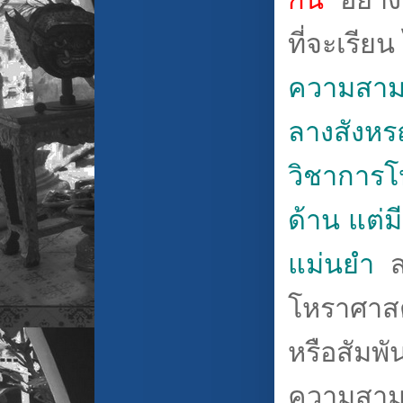
ที่จะเรียน
ความสามา
ลางสังหร
วิชาการโ
ด้าน แต่
แม่นยำ
ส
โหราศาสตร
หรือสัมพัน
ความสามา