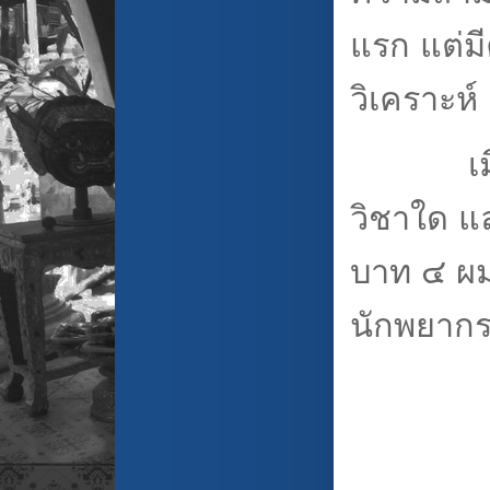
แรก แต่
วิเคราะห
เมื่อรู
วิชาใด แล
บาท ๔ ผมเ
นักพยากร