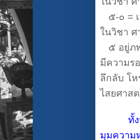
ในวิชา ศ
๕-๐ = เจ
ในวิชา ศ
๕ อยู่ภพ
มีความรอ
ลึกลับ โ
ไสยศาสตร
ทั
มุมความหม