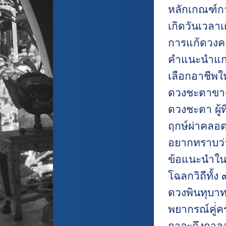
หลักเกณฑ์กา
เกิดวันเวลา
การแก้ดวงคว
คำแนะนำแก่ผ
เลือกอาชีพใ
ดวงชะตาขา
ดวงชะตา ผู้ท
ฤกษ์ผ่าคลอ
อยากทราบว่า
ข้อแนะนำใน
โฉลกวิถีทั้ง 
ดวงพินทุบาทว
พยากรณ์คู่่
ฤาจะถึงกา