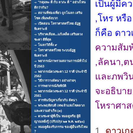
เป็นผู้มี
"กดุมพะ ดี กับ ลาภะ ดี " อย่างไหน
ดีกว่ากัน?
สถานที่ท่องเที่ยว ถูกโฉลก เสริม
,โหร หรือ 
โชค เพิ่มพลังบวก
เปิดสอน โหราศาสตร์ไทย อัฏฐ
พิเคราะห์
ก็คือ ดา
บริจาคเลือด...แก้เคล็ด เสริมดวง
ชะตา ดีที่สุด
ความสัมพั
โฉลกวิถีทั้ง ๙
โหราศาสตร์ไทย ระบบอัฏฐ
พิเคราะห์
,ลัคนา,ต
พยากรณ์ภาพรวมสถานการณ์ทั่วไป
ปี 2563
พยากรณ์ดวงชะตา 12 ราศี ประจำปี
และภพวินา
2562
วิธีการวางลัคนา อย่างง่ายๆ
การพยากรณ์ภัยพิบัติ
จะอธิบาย
พยากรณ์ดวงชะตา 12 ราศี ประจำปี
2561
สารพันปัญหาเกี่ยวกับ ลัคนา
โหราศาสตร
พระพฤหัสบดี เทพเจ้าแห่งโชคลาภ
และความสำเร็จ (๓)
ดวงชะตาผู้ที่เป็น หมอดูหรือ ผู้มี
ญาณหยั่งรู้ (ปรับปรุง ๒๑ พ.ค. ๒๕๖๐)
หมอดูต้องรับกรรม ของผู้อื่นจริงไหม
1.
ดาวเกต
?